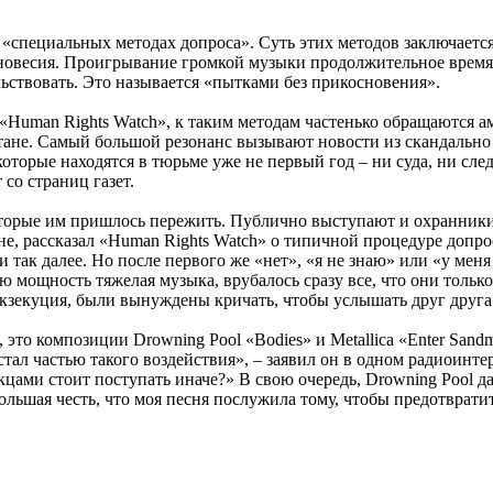
специальных методах допроса». Суть этих методов заключается
новесия. Проигрывание громкой музыки продолжительное время,
льствовать. Это называется «пытками без прикосновения».
и «Human Rights Watch», к таким методам частенько обращаются 
тане. Самый большой резонанс вызывают новости из скандально
торые находятся в тюрьме уже не первый год – ни суда, ни след
со страниц газет.
 которые им пришлось пережить. Публично выступают и охранник
е, рассказал «Human Rights Watch» о типичной процедуре допр
и так далее. Но после первого же «нет», «я не знаю» или «у мен
ю мощность тяжелая музыка, врубалось сразу все, что они только
 экзекуция, были вынуждены кричать, чтобы услышать друг друга
это композиции Drowning Pool «Bodies» и Metallica «Enter Sand
 стал частью такого воздействия», – заявил он в одном радиоинт
цами стоит поступать иначе?» В свою очередь, Drowning Pool д
ьшая честь, что моя песня послужила тому, чтобы предотвратить