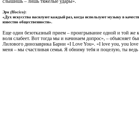
слышишь – лишь тяжелые удары».
Эрк (Hocico)
:
«Дух искусства насилуют каждый раз, когда используют музыку в качестве
известно общественности».
Еще один безотказный прием – проигрывание одной и той же ко
воля слабеет. Вот тогда мы и начинаем допрос», – объясняет 
Лилового динозаврика Барни «I Love You». «I love you, you love m
меня – мы счастливая семья. Я обниму тебя и поцелую, ты ведь