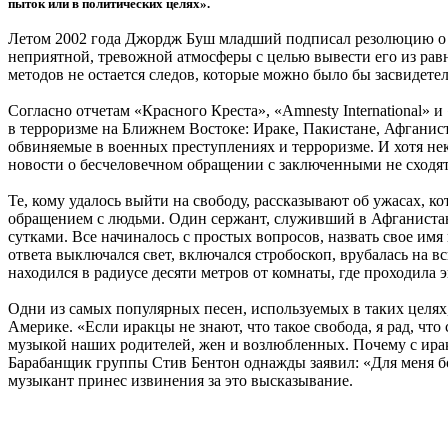
пыток или в политических целях».
Летом 2002 года Джордж Буш младший подписал резолюцию о «
неприятной, тревожной атмосферы с целью вывести его из рав
методов не остается следов, которые можно было бы засвидете
Согласно отчетам «Красного Креста», «Amnesty International» 
в терроризме на Ближнем Востоке: Ираке, Пакистане, Афганис
обвиняемые в военных преступлениях и терроризме. И хотя неко
новости о бесчеловечном обращении с заключенными не сходят 
Те, кому удалось выйти на свободу, рассказывают об ужасах,
обращением с людьми. Один сержант, служивший в Афганистан
сутками. Все начиналось с простых вопросов, назвать свое имя 
ответа выключался свет, включался стробоскоп, врубалась на вс
находился в радиусе десяти метров от комнаты, где проходила
Одни из самых популярных песен, используемых в таких целях, 
Америке. «Если иракцы не знают, что такое свобода, я рад, что
музыкой наших родителей, жен и возлюбленных. Почему с ирак
Барабанщик группы Стив Бентон однажды заявил: «Для меня бол
музыкант принес извинения за это высказывание.