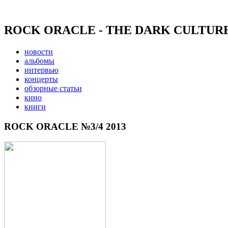
ROCK ORACLE - THE DARK CULTUR
новости
альбомы
интервью
концерты
обзорные статьи
кино
книги
ROCK ORACLE №3/4 2013