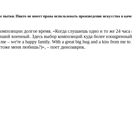
 пытки. Никто не имеет права использовать произведение искусства в каче
мпозиции долгое время. «Когда слушаешь одно и то же 24 часа в
бывший военный. Здесь выбор композиций куда более изощренный
e – we're a happy family. With a great big hug and a kiss from me 
 тоже меня любишь?)», – поет динозаврик.