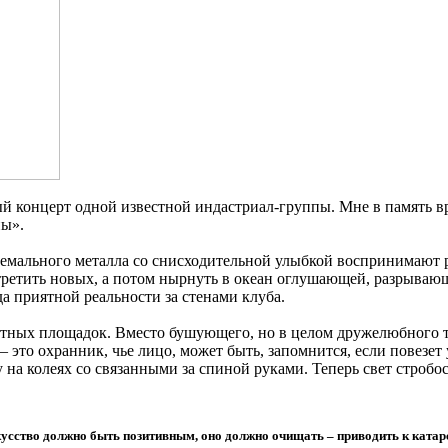
й концерт одной известной индастриал-группы. Мне в память вр
ны».
емального металла со снисходительной улыбкой воспринимают 
третить новых, а потом нырнуть в океан оглушающей, разрываю
а приятной реальности за стенами клуба.
ертных площадок. Вместо бушующего, но в целом дружелюбного 
 это охранник, чье лицо, может быть, запомнится, если повезет 
 на колеях со связанными за спиной руками. Теперь свет стробо
скусство должно быть позитивным, оно должно очищать – приводить к ката