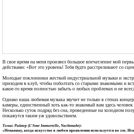
В свое время на меня произвел большое впечатление мой первы
действами: «Вот это уровень! Тебя будто расстреливают со сце
Молодые поклонники жесткой индустриальной музыки и экстр
приходим в клуб, чтобы поболтать со старыми знакомыми и вс
какое-то время полностью забыть о любых проблемах и не всегд
Однако наша любимая музыка звучит не только в стенах конц
камеры, единственный хоть как-то знакомый вам здесь человек –
Несколько суток подряд без сна, проведенные на холодном полу
покажутся таким уж удовольствием.
Томас Райнер (L’Ame Immortelle, Nachtmahr)
:
«Ненавижу, когда искусство в любом проявлении используется во зло. И