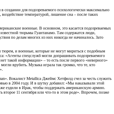
 в создании для подозреваемого психологически максимально
 воздействие температурой, лишение сна – после таких
американские военные. В основном, это касается подозреваемых
 известной тюрьмы Гуантанамо. Там содержатся люди,
ствия по делам многих из них никогда не начиналось. Зато
и тюрем, и военные, которые не могут мириться с подобным
оса: «Агенты спецслужб могли допрашивать подозреваемого
я нет такой информации» – то есть после первого «неверного»
 могли врубить. Музыка играла так громко, что те, кто
».
man». Вокалист Metallica Джеймс Хетфилд счел за честь служить
ервью в 2004 году. И в шутку добавил: «Мы наказывали этой
аже ездили в Ирак, чтобы поддержать американскую армию.
 второе 11 сентября или что-то в этом роде». Впрочем, позже