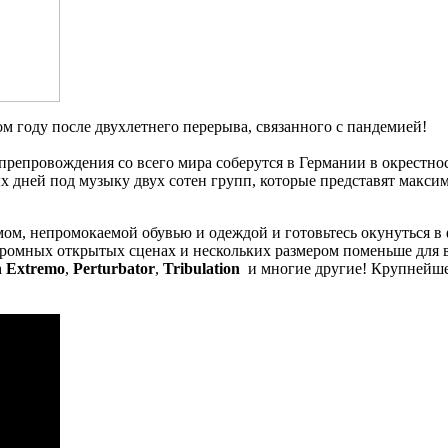
ом году после двухлетнего перерыва, связанного с пандемией!
репровождения со всего мира соберутся в Германии в окрестност
 дней под музыку двух сотен групп, которые представят макси
мом, непромокаемой обувью и одеждой и готовьтесь окунуться в 
 огромных открытых сценах и нескольких размером поменьше для 
n Extremo
,
Perturbator
,
Tribulation
и многие другие! Крупнейше