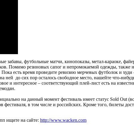
е забавы, футбольные матчи, кинопоказы, метал-караоке, файер
ов. Помимо резиновых сапог и непромокаемой одежды, также не
. Пока есть время проведите ревизию мерчевых футболок и худи 
 на ней до сих пор осталось свободное место, нашейте что-ниб
новое и интересное – соответствующий плей-лист есть на извест
чемодан.
фициально на данный момент фестиваль имеет статус Sold Out (в
 фестиваля, в том числе и российских. Кроме того, билеты дос
пп ищите на сайте:
http://www.wacken.com