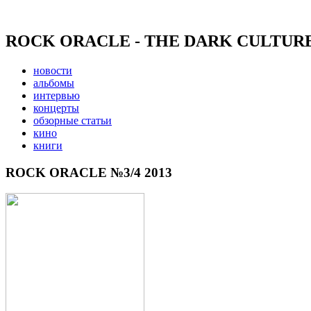
ROCK ORACLE - THE DARK CULTUR
новости
альбомы
интервью
концерты
обзорные статьи
кино
книги
ROCK ORACLE №3/4 2013