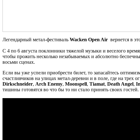
Легендарный метал-фестиваль
Wacken Open Air
вернется в эт
С 4 по 6 августа поклонники тяжелой музыки и веселого времяп
чтобы прожить несколько незабываемых и абсолютно беспечных
восьми сценах.
Если вы уже успели приобрести билет, то запасайтесь оптимиз
счастливчиков на улицах метал-деревни и в поле, где на трех
Dirkschneider
,
Arch Enemy
,
Moonspell
,
Tiamat
,
Death Angel
,
I
тишины готовятся во что бы то ни стало принять своих гостей.