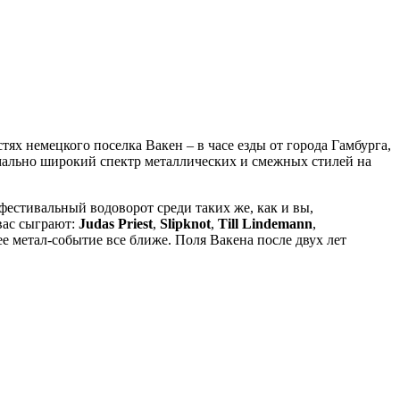
ях немецкого поселка Вакен – в часе езды от города Гамбурга,
мально широкий спектр металлических и смежных стилей на
фестивальный водоворот среди таких же, как и вы,
вас сыграют:
Judas Priest
,
Slipknot
,
Till Lindemann
,
е метал-событие все ближе. Поля Вакена после двух лет