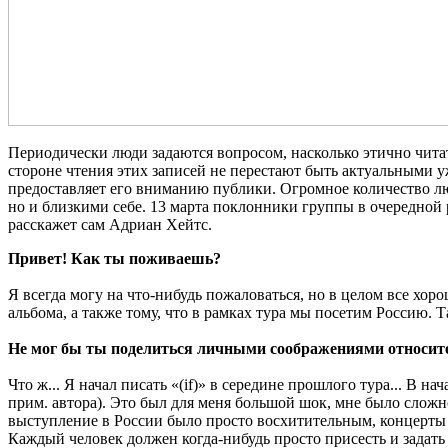
Периодически люди задаются вопросом, насколько этично чита
стороне чтения этих записей не перестают быть актуальными 
предоставляет его вниманию публики. Огромное количество л
но и близкими себе. 13 марта поклонники группы в очередной
расскажет сам Адриан Хейтс.
Привет! Как ты поживаешь?
Я всегда могу на что-нибудь пожаловаться, но в целом все хор
альбома, а также тому, что в рамках тура мы посетим Россию. Т
Не мог бы ты поделиться личными соображениями относит
Что ж... Я начал писать «(if)» в середине прошлого тура... В
прим. автора). Это был для меня большой шок, мне было слож
выступление в России было просто восхитительным, концерты 
Каждый человек должен когда-нибудь просто присесть и задать с