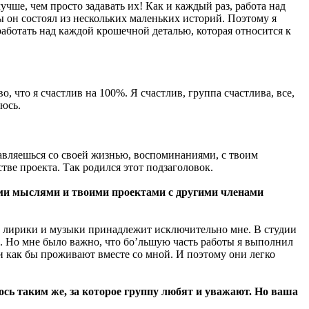
учше, чем просто задавать их! Как и каждый раз, работа над
бы он состоял из нескольких маленьких историй. Поэтому я
работать над каждой крошечной деталью, которая относится к
о, что я счастлив на 100%. Я счастлив, группа счастлива, все,
еюсь.
равляешься со своей жизнью, воспоминаниями, с твоим
тве проекта. Так родился этот подзаголовок.
тими мыслями и твоими проектами с другими членами
ей лирики и музыки принадлежит исключительно мне. В студии
о. Но мне было важно, что бo’льшую часть работы я выполнил
и как бы проживают вместе со мной. И поэтому они легко
сь таким же, за которое группу любят и уважают. Но ваша