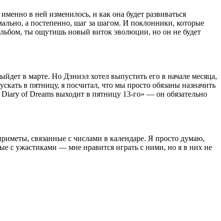
именно в ней изменилось, и как она будет развиваться
мально, а постепенно, шаг за шагом. И поклонники, которые
льбом, ты ощутишь новый виток эволюции, но он не будет
выйдет в марте. Но Дэниэл хотел выпустить его в начале месяца,
ускать в пятницу, я посчитал, что мы просто обязаны назначить
 Diary of Dreams выходит в пятницу 13-го» — он обязательно
 приметы, связанные с числами в календаре. Я просто думаю,
ые с ужастиками — мне нравится играть с ними, но я в них не