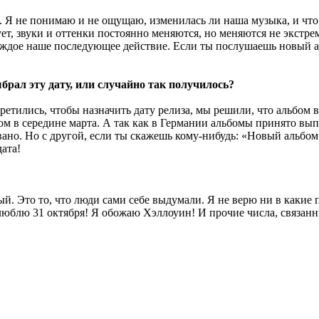
. Я не понимаю и не ощущаю, изменилась ли наша музыка, и что 
ет, звуки и оттенки постоянно меняются, но меняются не экстре
ждое наше последующее действие. Если ты послушаешь новый а
брал эту дату, или случайно так получилось?
третились, чтобы назначить дату релиза, мы решили, что альбом 
ом в середине марта. А так как в Германии альбомы принято вып
вано. Но с другой, если ты скажешь кому-нибудь: «Новый альбом
дата!
вый. Это то, что люди сами себе выдумали. Я не верю ни в какие
 люблю 31 октября! Я обожаю Хэллоуин! И прочие числа, связанн