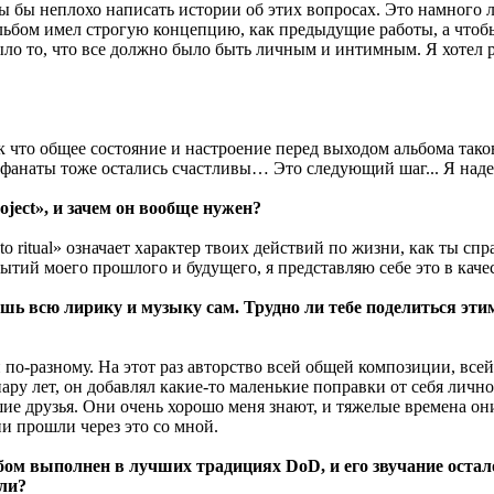
бы бы неплохо написать истории об этих вопросах. Это намного л
т альбом имел строгую концепцию, как предыдущие работы, а что
было то, что все должно было быть личным и интимным. Я хотел 
ак что общее состояние и настроение перед выходом альбома таков
бы фанаты тоже остались счастливы… Это следующий шаг... Я над
oject», и зачем он вообще нужен?
 ritual» означает характер твоих действий по жизни, как ты сп
ытий моего прошлого и будущего, я представляю себе это в качес
ешь всю лирику и музыку сам. Трудно ли тебе поделиться э
 по-разному. На этот раз авторство всей общей композиции, вс
ару лет, он добавлял какие-то маленькие поправки от себя личн
ие друзья. Они очень хорошо меня знают, и тяжелые времена он
 прошли через это со мной.
ом выполнен в лучших традициях DoD, и его звучание остало
или?