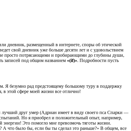
или дневник, размещенный в интернете, споры об этической
 ведет свой дневник уже больше десяти лет и с удовольствием
» не просто потрясающими и пробирающими до глубины души,
ать записей под общим названием
«(if)»
. Подробности пусть
стим. Я безумно рад предстоящему большому туру в поддержку
я, в этой сфере моей жизни все отлично!
мой лучший друг умер (Адриан имеет в виду своего пса Спарки —
 испытаний. Но я приобрел и положительный опыт, например,
й энергии! Это помогло мне превозмочь тяготы жизни.
о? А что было бы, если бы ты сделал это раньше?» В общем, все