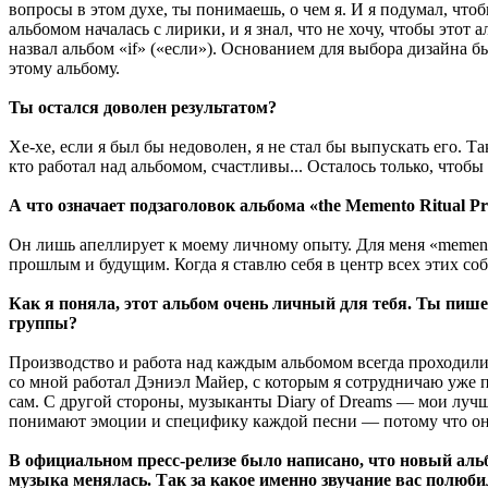
вопросы в этом духе, ты понимаешь, о чем я. И я подумал, что
альбомом началась с лирики, и я знал, что не хочу, чтобы это
назвал альбом «if» («если»). Основанием для выбора дизайна 
этому альбому.
Ты остался доволен результатом?
Хе-хе, если я был бы недоволен, я не стал бы выпускать его. Т
кто работал над альбомом, счастливы... Осталось только, что
А что означает подзаголовок альбома «the Memento Ritual Pr
Он лишь апеллирует к моему личному опыту. Для меня «memento
прошлым и будущим. Когда я ставлю себя в центр всех этих соб
Как я поняла, этот альбом очень личный для тебя. Ты пиш
группы?
Производство и работа над каждым альбомом всегда проходили
со мной работал Дэниэл Майер, с которым я сотрудничаю уже п
сам. С другой стороны, музыканты Diary of Dreams — мои лучш
понимают эмоции и специфику каждой песни — потому что они
В официальном пресс-релизе было написано, что новый альб
музыка менялась. Так за какое именно звучание вас полюб