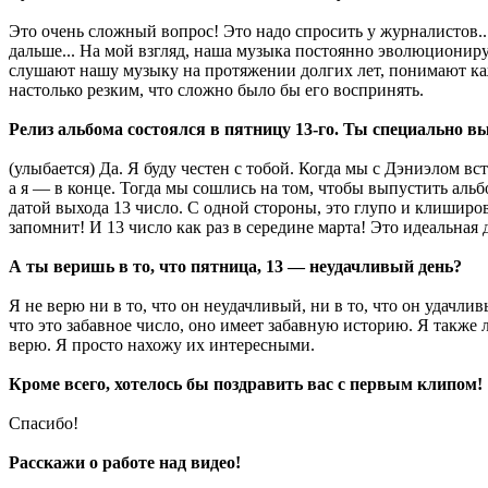
Это очень сложный вопрос! Это надо спросить у журналистов..
дальше... На мой взгляд, наша музыка постоянно эволюциониру
слушают нашу музыку на протяжении долгих лет, понимают ка
настолько резким, что сложно было бы его воспринять.
Релиз альбома состоялся в пятницу 13-го. Ты специально вы
(улыбается) Да. Я буду честен с тобой. Когда мы с Дэниэлом вс
а я — в конце. Тогда мы сошлись на том, чтобы выпустить альб
датой выхода 13 число. С одной стороны, это глупо и клиширо
запомнит! И 13 число как раз в середине марта! Это идеальная 
А ты веришь в то, что пятница, 13 — неудачливый день?
Я не верю ни в то, что он неудачливый, ни в то, что он удачли
что это забавное число, оно имеет забавную историю. Я также
верю. Я просто нахожу их интересными.
Кроме всего, хотелось бы поздравить вас с первым клипом!
Спасибо!
Расскажи о работе над видео!