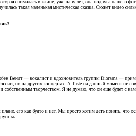
оторая снималась в клипе, уже пару лет, она подруга нашего фо
училась такая маленькая мистическая сказка. Сюжет видео сильно
ник?
Торбен Вендт — вокалист и вдохновитель группы Diorama — прим.
России, но на других концертах. А Taste на данный момент не с
и собственным творчеством. Я не думаю, что он еще будет с нам
м плане, его как будто и нет. Мы просто хотим дать понять, что
группы.