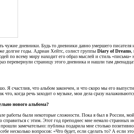
ть чужие дневники. Будь то дневники давно умершего писателя 
уже долгие годы. Адриан Хейтс, солист группы
Diary of Dreams
,
юдей по всему миру находит его образ мыслей и стиль «письма
 раз перевернули страницу этого дневника и нашли там двенадц
ошо. Я счастлив, что альбом закончен, и что скоро мы его выпу
ак что, когда речь заходит о музыке, мои дела сразу налаживаютс
ельно нового альбома?
 начале работы были некоторые сложности. Пока я был в России, 
но справиться с этим. Этот год преподнес мне немало странных
прошли замечательно: публика подарила мне столько позитивно
ебе несколько вопросов: «Что будет, если сделать то? А если эт