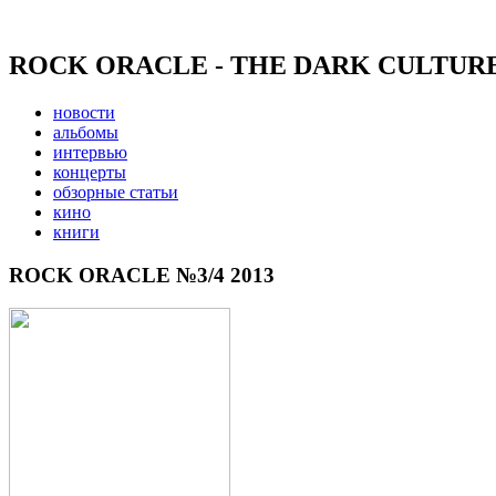
ROCK ORACLE - THE DARK CULTUR
новости
альбомы
интервью
концерты
обзорные статьи
кино
книги
ROCK ORACLE №3/4 2013