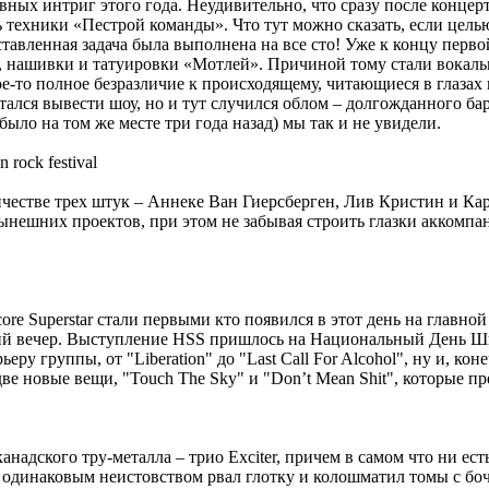
ных интриг этого года. Неудивительно, что сразу после концерт
ь техники «Пестрой команды». Что тут можно сказать, если цель
авленная задача была выполнена на все сто! Уже к концу первой
 нашивки и татуировки «Мотлей». Причиной тому стали вокальн
кое-то полное безразличие к происходящему, читающиеся в глаз
ался вывести шоу, но и тут случился облом – долгожданного ба
ыло на том же месте три года назад) мы так и не увидели.
честве трех штук – Аннеке Ван Гиерсберген, Лив Кристин и Кари 
нешних проектов, при этом не забывая строить глазки аккомп
re Superstar стали первыми кто появился в этот день на главно
ущий вечер. Выступление HSS пришлось на Национальный День Ш
у группы, от "Liberation" до "Last Сall For Alcohol", ну и, коне
е новые вещи, "Touch The Sky" и "Don’t Mean Shit", которые пре
канадского тру-металла – трио Exciter, причем в самом что ни е
одинаковым неистовством рвал глотку и колошматил томы с боч