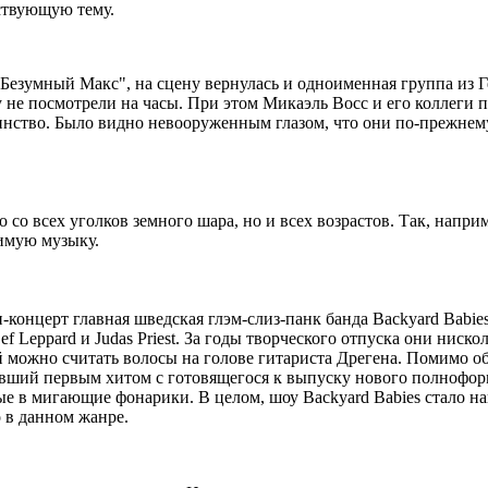
ствующую тему.
Безумный Макс", на сцену вернулась и одноименная группа из 
 не посмотрели на часы. При этом Микаэль Восс и его коллеги п
оинство. Было видно невооруженным глазом, что они по-прежнем
со всех уголков земного шара, но и всех возрастов. Так, напри
имую музыку.
н-концерт главная шведская глэм-слиз-панк банда Backyard Babi
Leppard и Judas Priest. За годы творческого отпуска они нискол
ей можно считать волосы на голове гитариста Дрегена. Помимо 
авший первым хитом с готовящегося к выпуску нового полноформ
 в мигающие фонарики. В целом, шоу Backyard Babies стало нагл
 в данном жанре.