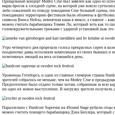
Прощальный концерт Motley Crue был заявлен как одна из основ
марш бросок к соседней сцене, на которой уже вовсю суетилис
либо сожалений по поводу покидания Crue большой сцены, пост
покидавших территорию фестиваля были облачены в футболки,
символа Винса Нейла, невнятная каша в миксе, а главное – ка
можно считать барабанщика Томми Ли, который хоть как то пыт
головокружительными трюками с ударной установкой (как это б
Утро четвертого дня прорезали голоса прекрасных сирен в коли
поодиночке дамы исполняли композиции из своих бывших и ны
позитивных эмоций на весь оставшийся день.
Уроженцы Готеборга, и одни из главных глемеров страны Hardco
зрителей собралось не меньше, чем на Motley Crue в предыд
Предпочтение было отдано только хитам, собранным за всю карьер
ни одно их живое выступление. В нагрузку зрители получили дв
Параллельно с Hardcore Superstar на 4Sound Stage рубили отцы 
можно считать поющего барабанщика Дэна Бихлера, который с 