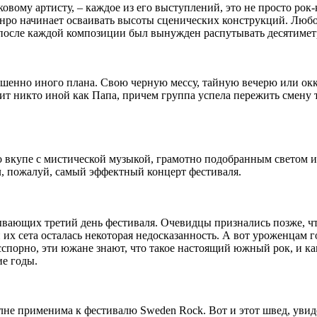
ому артисту, – каждое из его выступлений, это не просто рок-
Монро начинает осваивать высоты сценических конструкций. Люб
 после каждой композиции был вынужден распутывать десятимет
ршенно иного плана. Свою черную мессу, тайную вечерю или окку
т никто иной как Папа, причем группа успела пережить смену тре
то вкупе с мистической музыкой, грамотно подобранным светом 
ыл, пожалуй, самый эффектный концерт фестиваля.
ывающих третий день фестиваля. Очевидцы признались позже, что
их сета осталась некоторая недосказанность. А вот уроженцам г
сспорно, эти южане знают, что такое настоящий южный рок, и к
е годы.
олне применима к фестивалю Sweden Rock. Вот и этот швед, увидев