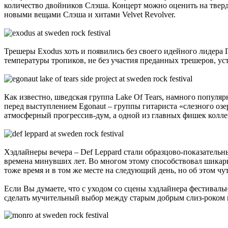
количество двойников Слэша. Концерт можно оценить на тверду
новыми вещами Слэша и хитами Velvet Revolver.
Трешеры Exodus хоть и появились без своего идейного лидера 
температуры тропиков, не без участия преданных трешеров, у
Как известно, шведская группа Lake Of Tears, намного популя
перед выступлением Egonaut – группы гитариста «слезного оз
атмосферный прогрессив-дум, а одной из главных фишек колл
Хэдлайнеры вечера – Def Leppard стали образцово-показательн
времена минувших лет. Во многом этому способствовал шикарн
тоже время и в том же месте на следующий день, но об этом ч
Если Вы думаете, что с уходом со сцены хэдлайнера фестивальн
сделать мучительный выбор между старым добрым слиз-роком