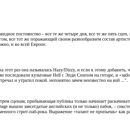
видное постоянство – все те же четыре дня, все те же пять сцен, 
ом, все тот же поражающий своим разнообразием состав артисто
жно, и во всей Европе.
тот раз она называлась Hazy/Dizzy, и если к этому добавить, чт
и последовали культовые Hell c Энди Снипом на гитаре, и «заdo
тречал и утратил покой. непонятно зачем неизвестно на кой ...".
 трем сценам, прибывающая публика только начинает раскачивать
Stage вышли завсегдатые английских (и не только) пабов, – сик
нного стрит-паб-рока. Выражение «талант не пропьешь» как раз 