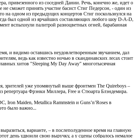
, привезенного из соседней Дании. Речь, конечно же, идет о
е не сможет принять участие басист Стиг Педерсон, - один из
 что на одном из предыдущих концертов Стиг поскользнулся на
всегда был одной из ярчайших составляющих любого шоу D-A-D,
момент вспыхнули палитрой разноцветных огней, барабанная
ремя, и видимо оставшись неудовлетворенным звучанием, дал
рителям, ведь как известно ночью в скандинавских лесах стоит
 главных хитов "Sleeping My Day Away" многотысячная
ся, зрителей уже упомянутый выше фронтмен The Quireboys –
из репертуара Фрэнки Миллера, Free и Стюарта Блэндемира.
, Iron Maiden, Metallica Rammstein и Guns’n’Roses в
это было важно...
 выразиться, варианте, – в послеполуденное время на главную
тот день удвоили свою выручку, а у сцены собралось немалое