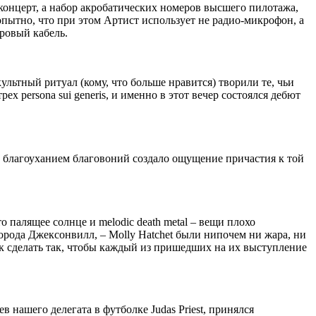
концерт, а набор акробатических номеров высшего пилотажа,
опытно, что при этом Артист использует не радио-микрофон, а
ровый кабель.
льтный ритуал (кому, что больше нравится) творили те, чьи
х persona sui generis, и именно в этот вечер состоялся дебют
и благоуханием благовоний создало ощущение причастия к той
 палящее солнце и melodic death metal – вещи плохо
орода Джексонвилл, – Molly Hatchet были нипочем ни жара, ни
ак сделать так, чтобы каждый из пришедших на их выступление
 нашего делегата в футболке Judas Priest, принялся