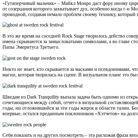
«Гутаперчивый мальчик» – Майкл Монро даст фору иному цирков
от созерцания которого захватывает дух, особенно когда г-н 
проводной, создавая немало проблем своему технику, который
В это же время на соседней Rock Stage творилось действо сове
имена скрываются за замысловатыми символами, а во главе стои
Папы Эмеритуса Третьего.
Никто не знает, кто скрывается за масками и псевдонимами, ч
магии, которая творилась на сцене. В визуальном плане это б
Шведам из Dark Tranquility выпала задача быть одними из откр
сочетающиеся между собой, отчего в визуальной составляющей 
годы, ни отложившийся за эти годы жирок в области талии. Бе
впервые, остался преданным поклонником «Хэтчетов» на долги
Себя показать и на других посмотреть – эта расхожая фраза вп