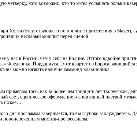
ю четверку, хотя возможно, кто-то хотел услышать больше кавер
Гари Холта (отсутствующего по причине присутствия в Slayer), 
строивших неслабый мошпит перед сценой.
рнее у нас в России, чем у себя на Родине. Оттого вдвойне прия
ера» Фредерика Йорданиуса. Этот квартет из Бороса, явившийся
ектива можно назвать наличие хаммонд-клавишника.
ым примером того, как за более чем тридцать лет творческой дея
ый свет, сценическое оформление и спортивный настрой музыка
уть позже….
ого дня программа завершается, то вы глубоко заблуждаетесь. Дал
 и новоиспеченным мистик-прогрессивом.