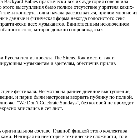
а Backyard Babies практически вся их аудитория совершила
ю этого выступления было полное отсутствие у зрителя каких-
 трети концерта толпа начала рассасываться, причем многие из
ые данные и физическая форма некогда голосистого секс-
ах практически всех музыкантов. Единственным исключением
рабанного соло, которое должно сопровождаться
Руеслаттен из проекта The Sirens. Как вместе, так и
анирующим музыкантам и зрителям, обеспечив прилив
й сцене фестиваля. Несмотря на раннее дневное выступление,
веции, и парни были настроены взорвать публику по полной.
чно же, "We Don’t Celebrate Sundays", без которой не проходит
красно вписались в сет лист.
сть оригинальном составе. Главной фишкой этого коллектива
ками. Невзирая на некоторые технические сложности, то и