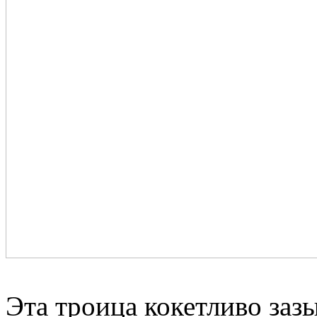
Эта троица кокетливо заз