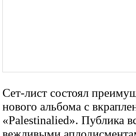
Сет-лист состоял преиму
нового альбома с вкрапле
«Palestinalied». Публика в
вежливыми аплодисментам