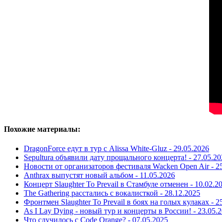
Похожие материалы:
DragonForce едут в тур с Alissa White-Gluz -
29.05.2026
Sepultura объявили дату прощального концерта! -
27.05.20
Новости от организаторов фестиваля Wacken Open Air -
2
Anthrax выпустят новый альбом -
11.05.2026
Концерт Slaughter To Prevail в Стамбуле отменен -
10.02.2
The Gathering расстались с вокалисткой -
28.12.2025
Фронтмен Slaughter To Prevail в боях на голых кулаках -
2
As I Lay Dying - новый тур и концерты в России! -
23.05.
Что случилось с Code Orange? -
07.05.2025