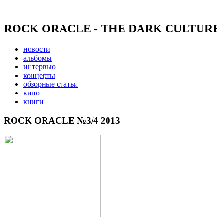
ROCK ORACLE - THE DARK CULTUR
новости
альбомы
интервью
концерты
обзорные статьи
кино
книги
ROCK ORACLE №3/4 2013