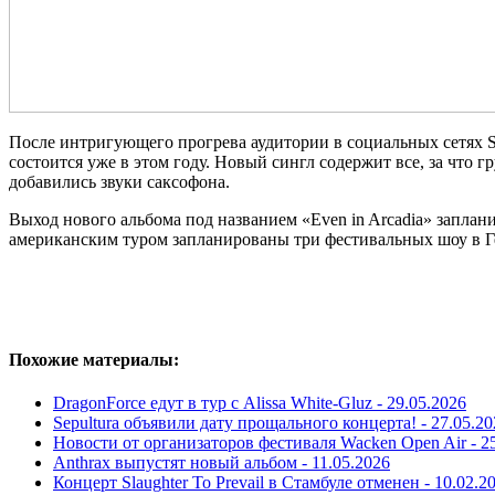
После интригующего прогрева аудитории в социальных сетях S
состоится уже в этом году. Новый сингл содержит все, за что 
добавились звуки саксофона.
Выход нового альбома под названием «Even in Arcadia» заплан
американским туром запланированы три фестивальных шоу в
Похожие материалы:
DragonForce едут в тур с Alissa White-Gluz -
29.05.2026
Sepultura объявили дату прощального концерта! -
27.05.20
Новости от организаторов фестиваля Wacken Open Air -
2
Anthrax выпустят новый альбом -
11.05.2026
Концерт Slaughter To Prevail в Стамбуле отменен -
10.02.2