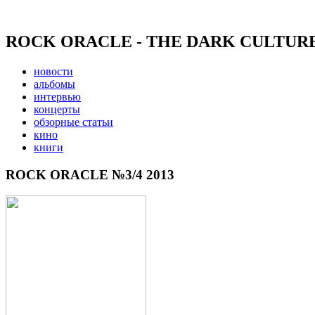
ROCK ORACLE - THE DARK CULTUR
новости
альбомы
интервью
концерты
обзорные статьи
кино
книги
ROCK ORACLE №3/4 2013