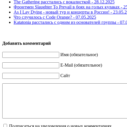
The Gathering расстались с вокалисткой -
28.12.2025
Фронтмен Slaughter To Prevail в боях на голых кулаках -
2
As I Lay Dying - новый тур и концерты в России! -
23.05.
Что случилось с Code Orange? -
07.05.2025
Katatonia расстались с одним из основателей группы -
07.
Добавить комментарий
Имя (обязательное)
E-Mail (обязательное)
Сайт
Подписаться на уведомления о новых комментариях