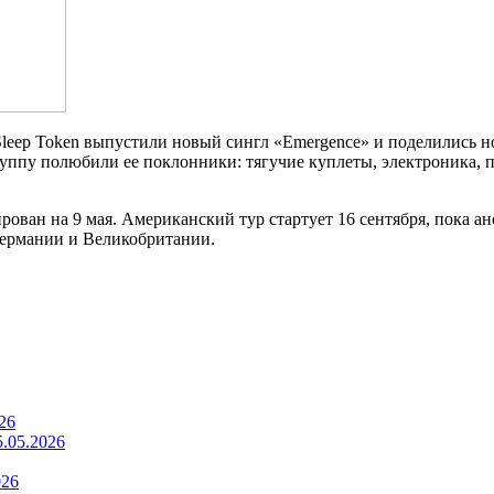
leep Token выпустили новый сингл «Emergence» и поделились но
группу полюбили ее поклонники: тягучие куплеты, электроника, 
ирован на 9 мая. Американский тур стартует 16 сентября, пока 
 Германии и Великобритании.
26
5.05.2026
026