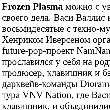
Frozen Plasma
можно с ув
своего дела. Васи Валлис 
восьмидесятые с техно-муз
Хенриком Иверсеном орг
future-pop-проект NamNa
прославился у себя на род
продюсер, клавишник и бэ
дарквейв-команды Diorama
тура VNV Nation, где Вас
клавишник, и объединилис