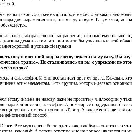
гласий.
ы нашли свой собственный стиль, и не было никакой необходим
етоды для выражения того, что мы чувствуем. Разумеется, мы р
 обсуждается.
аждый волен выбирать любое направление, который ему больше по
ди должны думать о том, что они могли бы улучшить в этой обла
здания хорошей и успешной музыки.
сть шоу и внешний вид на сцене, нежели на музыку. Вы же, 
отическое тряпье». Не сталкивались ли вы с упреками по это
ь «готично»?
 мода и философия. И они все зависят друг от друга. Каждый, кт
дчинена этим элементам. Есть группы, которые делают основной
бя этому (имена не назову, даже не просите!). Философии у так
для выражения этой философии. А некоторые поддерживают это е
все вещи должны иметь законченный вид. А также есть еще и та
лее действенный способ.
Dance. Все музыканты были одеты так, как будто они только чт
ела, как эльф. А теперь ответьте мне на вопрос: является ли м