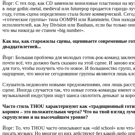
Йорг: С тех пор, как CD заменили виниловые пластинки на му
в лице gothic-metal, medieval или futurepop продается гораздо
году, готик-сцена определенно стала более коммерческой. Сег
«готические группы» типа OOMPH или Rammstein. Они находятс
исполнителей, как Joy Division или Bauhaus, если бы только 
что мы никогда не станем «big number».
Как вы, как старожилы сцены, оцениваете современные гот
двадцатилетней...
Йорг: Большая проблема для молодых готик-рок-команд заключ
почти всё, что должно быть сказано на этой сцене. И заново 
для того, чтобы получить что-то новое. И большинство групп, 
ощущение, что многие сегодняшние группы являются лишь кло
Слушатель недоволен новыми предложениями, они лишь расстра
сцене. Иногда случается так, что новые готик-команды имеют
музыкальной индустрии ищут шанса сколотить деньжат за коротк
Часто стиль THOU характеризуют как «традиционный готик-
корням – это положительная черта? Что на твой взгляд лучш
скрупулезно и на высочайшем уровне?
Йорг: То, что THOU часто описывают как «old school» или что-
писать музыку. Но многие из них действуют без какой-либо опр