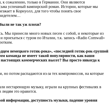
ны, к сожалению, только в Германии. Они являются
 весьма успешный вампирский роман. Истории, которые мы
езжает в Корнуолл, для того чтобы понять свое
 свидетелем…
были не так уж плохи?
ь. Мы принесли много новых песен с собой, и некоторые из
 проехаться с туром по Италии, т.к. запись «Radio Cornwall»
оротким.
дцем немецкого готик-рока», «последней готик-рок-группой
том команда не имеет такой популярности, как ваши
гли настоящих коммерческих высот? Вы просто никогда к
, но потом распадаются из-за тех компромиссов, на которые
кали нестареющую музыку, играли на крупных фестивалях в
и людям это нравится.
вой информации, доступность музыки, падение уровня