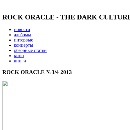
ROCK ORACLE - THE DARK CULTUR
новости
альбомы
интервью
концерты
обзорные статьи
кино
книги
ROCK ORACLE №3/4 2013