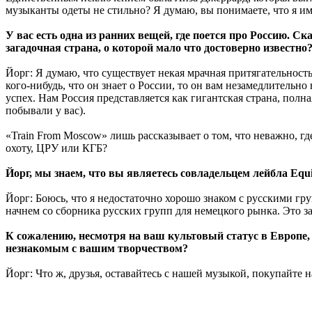
музыканты одеты не стильно? Я думаю, вы понимаете, что я им
У вас есть одна из ранних вещей, где поется про Россию. С
загадочная страна, о которой мало что достоверно известно?
Йорг: Я думаю, что существует некая мрачная притягательнос
кого-нибудь, что он знает о России, то он вам незамедлител
успех. Нам Россия представляется как гигантская страна, полн
побывали у вас).
«Train From Moscow» лишь рассказывает о том, что неважно, гд
охоту, ЦРУ или КГБ?
Йорг, мы знаем, что вы являетесь совладельцем лейбла Equ
Йорг: Боюсь, что я недостаточно хорошо знаком с русскими гру
начнем со сборника русских групп для немецкого рынка. Это 
К сожалению, несмотря на ваш культовый статус в Европе, 
незнакомым с вашим творчеством?
Йорг: Что ж, друзья, оставайтесь с нашей музыкой, покупайте 