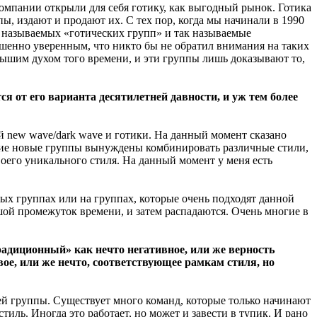
омпании открыли для себя готику, как выгодный рынок. Готика
пы, издают и продают их. С тех пор, когда мы начинали в 1990
к называемых «готических групп» и так называемые
ршенно уверенным, что никто бы не обратил внимания на таких
 дышим духом того времени, и эти группы лишь доказывают то,
 от его варианта десятилетней давности, и уж тем более
й new wave/dark wave и готики. На данный момент сказано
многие новые группы вынуждены комбинировать различные стили,
воего уникального стиля. На данный момент у меня есть
ых группах или на группах, которые очень подходят данной
шой промежуток времени, и затем распадаются. Очень многие в
адиционный» как нечто негативное, или же верность
вое, или же нечто, соответствующее рамкам стиля, но
ашей группы. Существует много команд, которые только начинают
иль. Иногда это работает, но может и завести в тупик. И рано