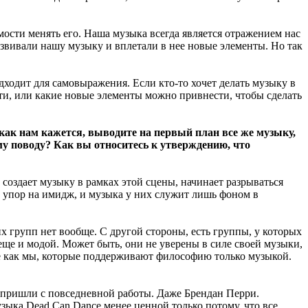
ости менять его. Наша музыка всегда является отражением нас
азвивали нашу музыку и вплетали в нее новые элементы. Но так
дходит для самовыражения. Если кто-то хочет делать музыку в
сти, или какие новые элементы можно привнести, чтобы сделать
как нам кажется, выводите на первый план все же музыку,
му поводу? Как вы относитесь к утверждению, что
о создает музыку в рамках этой сцены, начинает разрываться
 упор на имидж, и музыка у них служит лишь фоном в
их групп нет вообще. С другой стороны, есть группы, у которых
ще и модой. Может быть, они не уверены в силе своей музыки,
кие как мы, которые поддерживают философию только музыкой.
о пришли с повседневной работы. Даже Брендан Перри.
узыка Dead Can Dance менее ценной только потому, что все