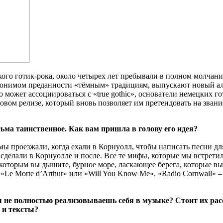
го готик-рока, около четырех лет пребывали в полном молчании
 синонимом преданности «тёмным» традициям, выпускают новый ал
что может ассоциироваться с «true gothic», основатели немецких
овом релизе, который вновь позволяет им претендовать на зван
сьма таинственное. Как вам пришла в голову его идея?
мы проезжали, когда ехали в Корнуолл, чтобы написать песни дл
и сделали в Корнуолле и после. Все те мифы, которые мы встрет
, которым вы дышите, бурное море, ласкающее берега, которые вы
«Le Morte d’Arthur» или «Will You Know Me». «Radio Cornwall» –
не полностью реализовываешь себя в музыке? Стоит их расс
 и тексты?