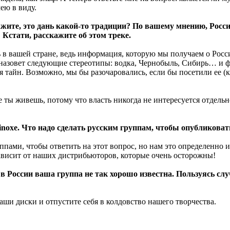
ею в виду.
кажите, это дань какой-то традиции? По вашему мнению, Росси
 Кстати, расскажите об этом треке.
ть в вашей стране, ведь информация, которую мы получаем о Ро
ьно назовет следующие стереотипы: водка, Чернобыль, Сибирь… 
ая тайн. Возможно, мы бы разочаровались, если бы посетили ее (
е ты живешь, потому что власть никогда не интересуется отдельно
inoxe. Что надо сделать русским группам, чтобы опубликоват
ппами, чтобы ответить на этот вопрос, но нам это определенно 
зависит от наших дистрибьюторов, которые очень осторожны!
в России ваша группа не так хорошо известна. Пользуясь сл
наши диски и отпустите себя в колдовство нашего творчества.