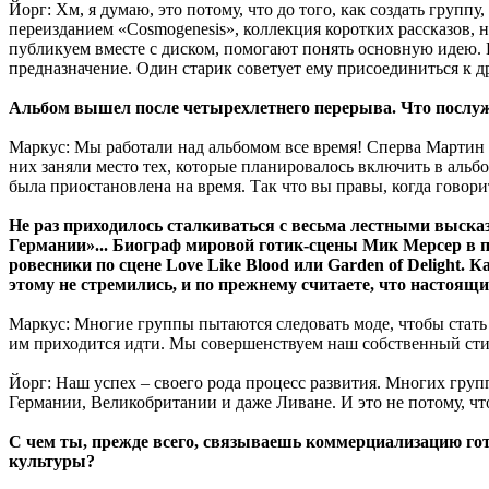
Йорг: Хм, я думаю, это потому, что до того, как создать групп
переизданием «Cosmogenesis», коллекция коротких рассказов, 
публикуем вместе с диском, помогают понять основную идею. В 
предназначение. Один старик советует ему присоединиться к д
Альбом вышел после четырехлетнего перерыва. Что послужи
Маркус: Мы работали над альбомом все время! Сперва Мартин 
них заняли место тех, которые планировалось включить в альбо
была приостановлена на время. Так что вы правы, когда говорит
Не раз приходилось сталкиваться с весьма лестными выска
Германии»... Биограф мировой готик-сцены Мик Мерсер в по
ровесники по сцене Love Like Blood или Garden of Delight.
этому не стремились, и по прежнему считаете, что настоящ
Маркус: Многие группы пытаются следовать моде, чтобы стать
им приходится идти. Мы совершенствуем наш собственный сти
Йорг: Наш успех – своего рода процесс развития. Многих гру
Германии, Великобритании и даже Ливане. И это не потому, что 
С чем ты, прежде всего, связываешь коммерциализацию гот
культуры?