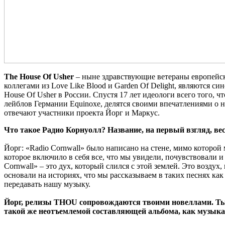
The House Of Usher
– ныне здравствующие ветераны европейско
коллегами из Love Like Blood и Garden Of Delight, являются
House Of Usher в России. Спустя 17 лет идеологи всего того, 
лейблов Германии Equinoxe, делятся своими впечатлениями о н
отвечают участники проекта Йорг и Маркус.
Что такое Радио Корнуолл? Название, на первый взгляд, ве
Йорг: «Radio Cornwall» было написано на стене, мимо которой 
которое включило в себя все, что мы увидели, почувствовали 
Cornwall» – это дух, который слился с этой землей. Это воздух
основали на историях, что мы рассказываем в таких песнях как 
передавать нашу музыку.
Йорг, релизы THOU сопровождаются твоими новеллами. Ты 
такой же неотъемлемой составляющей альбома, как музыка