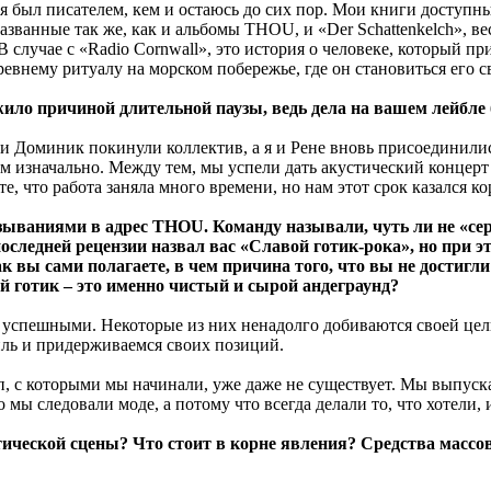
у, я был писателем, кем и остаюсь до сих пор. Мои книги доступ
названные так же, как и альбомы THOU, и «Der Schattenkelch»,
случае с «Radio Cornwall», это история о человеке, который при
ревнему ритуалу на морском побережье, где он становиться его
ло причиной длительной паузы, ведь дела на вашем лейбле 
и Доминик покинули коллектив, а я и Рене вновь присоединилис
м изначально. Между тем, мы успели дать акустический концерт и
е, что работа заняла много времени, но нам этот срок казался к
зываниями в адрес THOU. Команду называли, чуть ли не «сер
следней рецензии назвал вас «Славой готик-рока», но при э
 Как вы сами полагаете, в чем причина того, что вы не дости
ий готик – это именно чистый и сырой андеграунд?
 успешными. Некоторые из них ненадолго добиваются своей цели
ль и придерживаемся своих позиций.
пп, с которыми мы начинали, уже даже не существует. Мы выпус
мы следовали моде, а потому что всегда делали то, что хотели, 
ической сцены? Что стоит в корне явления? Средства массо