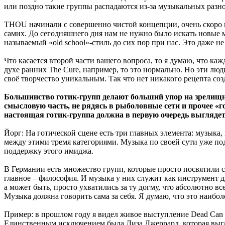
или поздно такие группы распадаются из-за музыкальных разно
THOU начинали с совершенно чистой концепции, очень скоро м
самих. До сегодняшнего дня нам не нужно было искать новые м
называемый «old school»-стиль до сих пор при нас. Это даже не
Что касается второй части вашего вопроса, то я думаю, что к
духе ранних The Cure, например, то это нормально. Но эти лю
своё творчество уникальным. Так что нет никакого рецепта со
Большинство готик-групп делают больший упор на зрелищно
смысловую часть, не рядясь в рыболовные сети и прочее «г
настоящая готик-группа должна в первую очередь выглядет
Йорг: На готической сцене есть три главных элемента: музыка,
между этими тремя категориями. Музыка по своей сути уже по
поддержку этого имиджа.
В Германии есть множество групп, которые просто посвятили се
главное – философия. И музыка у них служит как инструмент 
а может быть, просто ухватились за ту догму, что абсолютно 
Музыка должна говорить сама за себя. Я думаю, что это наибо
Пример: в прошлом году я видел живое выступление Dead Can 
Единственным исключением была Лиза Джеррард, которая выгляд