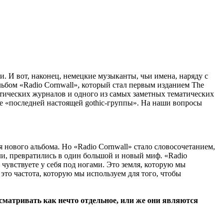
. И вот, наконец, немецкие музыканты, чьи имена, наряду с
ьбом «Radio Cornwall», который стал первым изданием The
 готических журналов и одного из самых заметных тематических
ие «последней настоящей gothic-группы». На наши вопросы
я нового альбома. Но «Radio Cornwall» стало словосочетанием,
или, превратились в один большой и новый миф. «Radio
 чувствуете у себя под ногами. Это земля, которую мы
 это частота, которую мы используем для того, чтобы
матривать как нечто отдельное, или же они являются