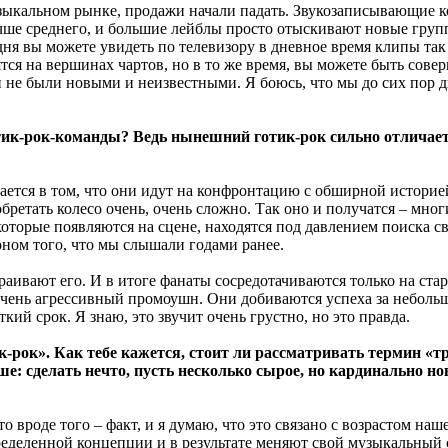
зыкальном рынке, продажи начали падать. Звукозаписывающие к
 лучше среднего, и большие лейблы просто отыскивают новые груп
одня вы можете увидеть по телевизору в дневное время клипы та
я на вершинах чартов, но в то же время, вы можете быть сове
они не были новыми и неизвестными. Я боюсь, что мы до сих пор
ик-рок-команды? Ведь нынешний готик-рок сильно отличается
ается в том, что они идут на конфронтацию с обширной историе
изобретать колесо очень, очень сложно. Так оно и получатся – 
которые появляются на сцене, находятся под давлением поиска с
ном того, что мы слышали годами ранее.
ивают его. И в итоге фанаты сосредотачиваются только на стар
 очень агрессивный промоушн. Они добиваются успеха за неболь
ий срок. Я знаю, это звучит очень грустно, но это правда.
рок». Как тебе кажется, стоит ли рассматривать термин «тр
е: сделать нечто, пусть несколько сырое, но кардинально но
то вроде того – факт, и я думаю, что это связано с возрастом н
еделенной концепции и в результате меняют свой музыкальный ст