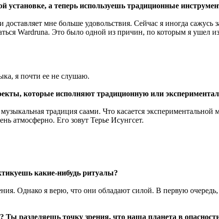
ной установке, а теперь используешь традиционные инструм
и доставляет мне больше удовольствия. Сейчас я иногда сажусь з
маться Wardruna. Это было одной из причин, по которым я ушел и
ыка, я почти ее не слушаю.
оекты, которые исполняют традиционную или эксперимента
узыкальная традиция саами. Что касается экспериментальной му
ень атмосферно. Его зовут Терье Исунгсет.
ктикуешь какие-нибудь ритуалы?
ения. Однако я верю, что они обладают силой. В первую очередь
? Ты разделяешь точку зрения, что наша планета в опасност