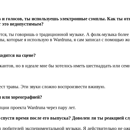
и голосов, ты используешь электронные сэмплы. Как ты отн
т это недопустимым?
ся, ты говоришь о традиционной музыке. А фолк-музыка более 
мплы, которые я использую в Wardruna, я сам записал с помощью
одится на сцене?
антов, но в идеале мне бы хотелось иметь шестнадцать или семн
ест травы. Эти звуки сложно воспроизвести вживую.
 или хореографией?
ции проекта Wardruna через пару лет.
 спустя время после его выпуска? Доволен ли ты реакцией с
 любителей экспериментальной музыки. Я действительно не ожида