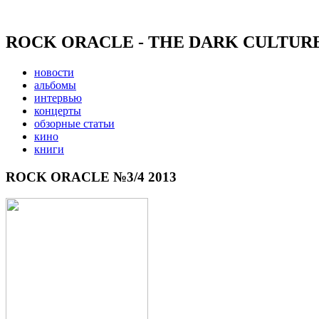
ROCK ORACLE - THE DARK CULTUR
новости
альбомы
интервью
концерты
обзорные статьи
кино
книги
ROCK ORACLE №3/4 2013