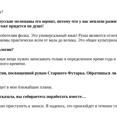
и?
русские меломаны его оценят, потому что у нас неплохо разв
тоже придется по душе!
 любителям фолка. Это универсальный язык! Руны являются отл
омы практически всем от мала до велика. Это общее культурное
илогии?
рые вещи нужно записывать только в определенное время года и
много времени.
гии, посвященной рунам Старшего Футарка. Обратишься ли
одит в мои ближайшие планы.
а сказала, вы собираетесь поработать вместе…
ожно приступить к записи. Я надеюсь, это произойдет в течение