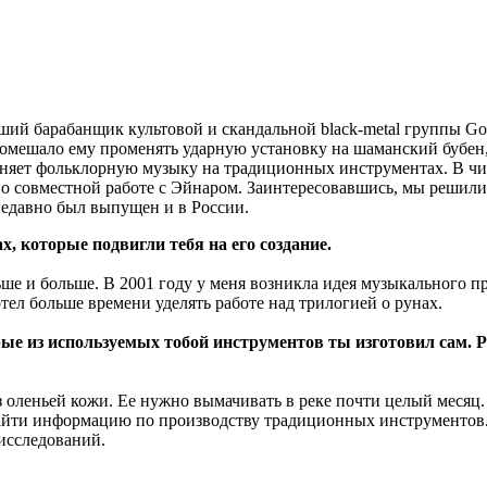
ший барабанщик культовой и скандальной black-metal группы Go
 помешало ему променять ударную установку на шаманский бубен
лняет фольклорную музыку на традиционных инструментах. В чи
ает о совместной работе с Эйнаром. Заинтересовавшись, мы решил
недавно был выпущен и в России.
, которые подвигли тебя на его создание.
ше и больше. В 2001 году у меня возникла идея музыкального пр
отел больше времени уделять работе над трилогией о рунах.
ые из используемых тобой инструментов ты изготовил сам. Р
 оленьей кожи. Ее нужно вымачивать в реке почти целый месяц. 
айти информацию по производству традиционных инструментов.
исследований.