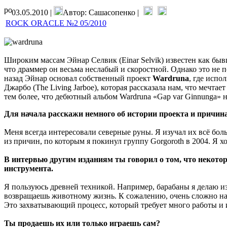
03.05.2010 |
Автор: Сашасопенко |
ROCK ORACLE №2 05/2010
Широким массам Эйнар Селвик (Einar Selvik) известен как быв
что драммер он весьма неслабый и скоростной. Однако это не
назад Эйнар основал собственный проект
Wardruna
, где испо
Джарбо (The Living Jarboe), которая рассказала нам, что мечт
тем более, что дебютный альбом Wardruna «Gap var Ginnunga» 
Для начала расскажи немного об истории проекта и причинах
Меня всегда интересовали северные руны. Я изучал их всё боль
из причин, по которым я покинул группу Gorgoroth в 2004. Я х
В интервью другим изданиям ты говорил о том, что некотор
инструмента.
Я пользуюсь древней техникой. Например, барабаны я делаю из
возвращаешь животному жизнь. К сожалению, очень сложно н
Это захватывающий процесс, который требует много работы и 
Ты продаешь их или только играешь сам?