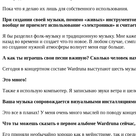
Пока что я делаю их лишь для собственного использования.
При создании своей музыки, помимо «живых» инструментов 
вообще не приемлет использование «электроники» и считае
Я бы разделил фолк-музыку и традиционную музыку. Мне кажет
назад во времени и создает что-то новое. В любом случае, сэ
но создание нужной атмосферы волнует меня еще больше.
А как ты играешь свои песни вживую? Сколько человек нах
Сегодня в концертном составе Wardruna выступают шесть музык
Это много!
Также я использую компьютер. Я записываю звуки ветра и шел
Ваша музыка сопровождается визуальными инсталляциями
Это все в планах! У меня очень много мыслей по поводу концеп
Что ты можешь сказать о первом альбоме Wardruna сейчас,
Его приняли необычайно хорошо как в мейнстриме, так и среди