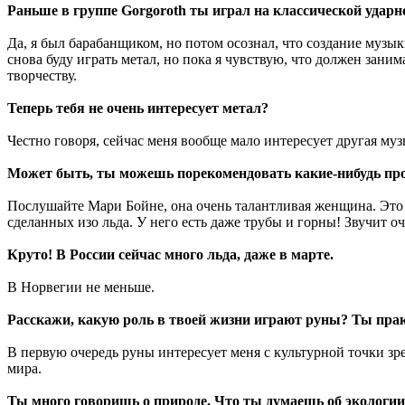
Раньше в группе Gorgoroth ты играл на классической удар
Да, я был барабанщиком, но потом осознал, что создание музык
снова буду играть метал, но пока я чувствую, что должен зани
творчеству.
Теперь тебя не очень интересует метал?
Честно говоря, сейчас меня вообще мало интересует другая муз
Может быть, ты можешь порекомендовать какие-нибудь пр
Послушайте Мари Бойне, она очень талантливая женщина. Это м
сделанных изо льда. У него есть даже трубы и горны! Звучит оч
Круто! В России сейчас много льда, даже в марте.
В Норвегии не меньше.
Расскажи, какую роль в твоей жизни играют руны? Ты пра
В первую очередь руны интересует меня с культурной точки зр
мира.
Ты много говоришь о природе. Что ты думаешь об экологии