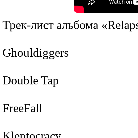
Трек-лист альбома «Relap
Ghouldiggers
Double Tap
FreeFall
Kleptocracy