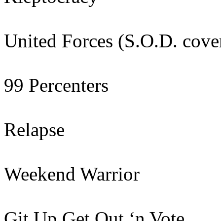
United Forces (S.O.D. cove
99 Percenters
Relapse
Weekend Warrior
Git Up Get Out ‘n Vote