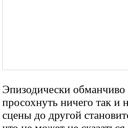
Эпизодически обманчиво 
просохнуть ничего так и н
сцены до другой становит
что не может не сказатьс