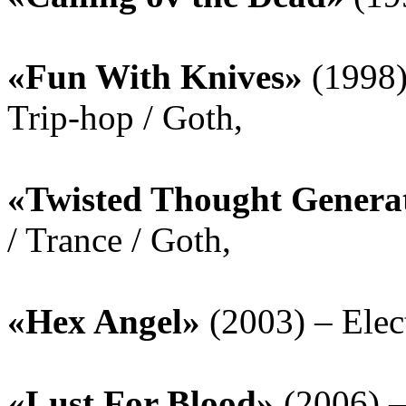
«Fun With Knives»
(1998) 
Trip-hop / Goth,
«Twisted Thought Genera
/ Trance / Goth,
«Hex Angel»
(2003) – Elect
«Lust For Blood»
(2006) – 