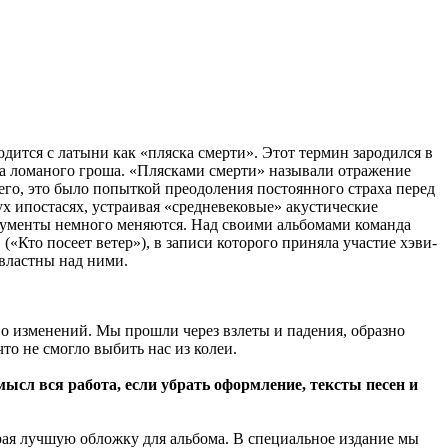
одится с латыни как «пляска смерти». Этот термин зародился в
ила ломаного гроша. «Плясками смерти» называли отражение
его, это было попыткой преодоления постоянного страха перед
ух ипостасях, устраивая «средневековые» акустические
рументы немного меняются. Над своими альбомами команда
(«Кто посеет ветер»), в записи которого приняла участие хэви-
 властны над ними.
о изменений. Мы прошли через взлеты и падения, образно
о не смогло выбить нас из колеи.
ысл вся работа, если убрать оформление, тексты песен и
рая лучшую обложку для альбома. В специальное издание мы