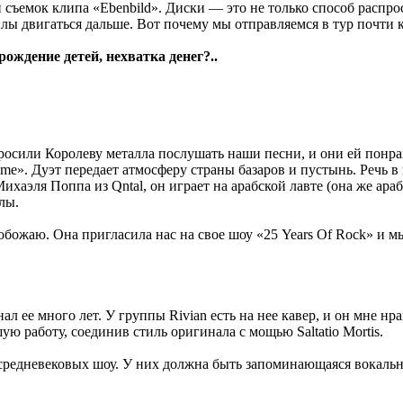
съемок клипа «Ebenbild». Диски — это не только способ распро
илы двигаться дальше. Вот почему мы отправляемся в тур почти
ождение детей, нехватка денег?..
осили Королеву металла послушать наши песни, и они ей понра
ome». Дуэт передает атмосферу страны базаров и пустынь. Речь 
Михаэля Поппа из Qntal, он играет на арабской лавте (она же а
лы.
 обожаю. Она пригласила нас на свое шоу «25 Years Of Rock» и м
ал ее много лет. У группы Rivian есть на нее кавер, и он мне н
ую работу, соединив стиль оригинала с мощью Saltatio Mortis.
средневековых шоу. У них должна быть запоминающаяся вокальна