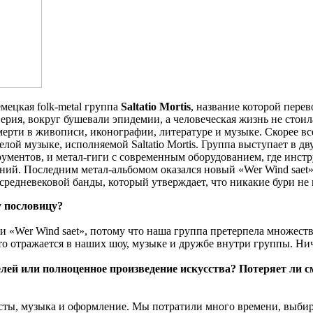
емецкая folk-metal группа
Saltatio Mortis
, название которой перев
верия, вокруг бушевали эпидемии, а человеческая жизнь не сто
ерти в живописи, иконографии, литературе и музыке. Скорее вс
ой музыке, исполняемой Saltatio Mortis. Группа выступает в дв
ментов, и метал-гиги с современным оборудованием, где инст
ений. Последним метал-альбомом оказался новый «Wer Wind saet» 
средневековой банды, который утверждает, что никакие бури не
у пословицу?
 «Wer Wind saet», потому что наша группа претерпела множеств
 отражается в наших шоу, музыке и дружбе внутри группы. Ничт
ей или полноценное произведение искусства? Потеряет ли см
ксты, музыка и оформление. Мы потратили много времени, выби