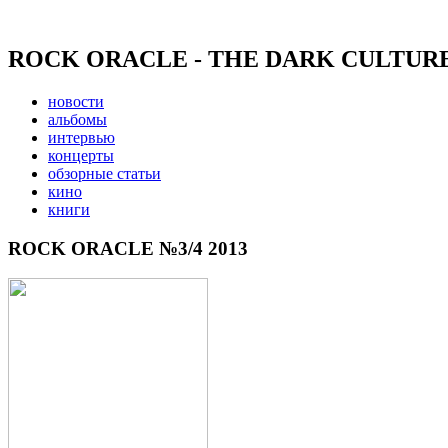
ROCK ORACLE - THE DARK CULTUR
новости
альбомы
интервью
концерты
обзорные статьи
кино
книги
ROCK ORACLE №3/4 2013