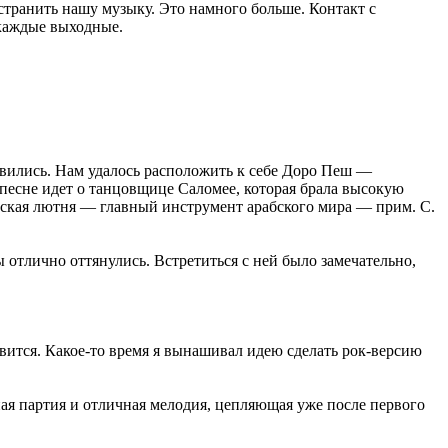
странить нашу музыку. Это намного больше. Контакт с
 каждые выходные.
вились. Нам удалось расположить к себе Доро Пеш —
в песне идет о танцовщице Саломее, которая брала высокую
рабская лютня — главный инструмент арабского мира — прим. С.
ы отлично оттянулись. Встретиться с ней было замечательно,
равится. Какое-то время я вынашивал идею сделать рок-версию
я партия и отличная мелодия, цепляющая уже после первого