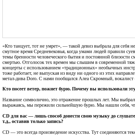
«Кто танцует, тот не умрет», — такой девиз выбрала для себя н
смутное время Средневековья, когда умами людей правили суе
темы бренности человеческого бытия и постоянной близости см
смертью. Отголосок тех времен мы слышим в современной тяжел
концерты с использованием «традиционных» необычных инстру
тоже работает, не выпуская из виду ни одного из этих направл
метал-дива Doro. С нами пообщался Алеа Скромный, вокалист 
Кто посеет ветер, пожнет бурю. Почему вы использовали эт
Название символично, это отражение прошлых лет. Мы выбрали
выражаясь, мы пережили сильнейшую бурю. Мы нашли себя, что
CD для вас — лишь способ донести свою музыку до слушател
т.д., оставив только запись?
CD — это всегда произведение искусства. Тут соединяются те