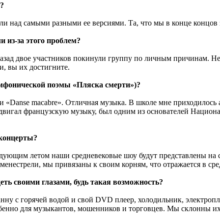
?
али над самыми разными ее версиями. Та, что мы в конце концов
и из-за этого проблем?
 назад двое участников покинули группу по личным причинам. Не
и, вы их достигните.
имфонической поэмы «Пляска смерти»)?
x» и «Danse macabre». Отличная музыка. В школе мне приходилос
двигал французскую музыку, был одним из основателей Национа
 концерты?
следующим летом наши средневековые шоу будут представлены на
менестрели, мы привязаны к своим корням, что отражается в сред
еть своими глазами, будь такая возможность?
нну с горячей водой и свой DVD плеер, холодильник, электропли
бенно для музыкантов, мошенников и торговцев. Мы склонны их 