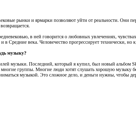
вековые рынки и ярмарки позволяют уйти от реальности. Они пер
 возвращается.
редневековью, в ней говорится о любовных увлечениях, чувствах
я и в Средние века. Человечество прогрессирует технически, но 
удь музыку?
илей музыки. Последний, который я купил, был новый альбом Sku
ет многие группы. Многие люди хотят слушать хорошую музыку бе
аниматься музыкой. Это сложное дело, и деньги нужны, чтобы де