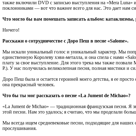
также включили DVD с записью выступления на «Mera Luna» и 
поклонниками — вот что важнее всего для нас. Это дает нам с
Что могло бы вам помешать записать альбом: катаклизмы, р
Ничего!
Расскажи о сотрудничестве с Доро Пеш в песне «Salome».
Мы искали уникальный голос и уникальный характер. Мы попр
единственную Королеву хэви-металла, и она спела с нами «Sal
плату за свое выступление. Для этого трека мы также позвали 
Р.). У нас получилась великолепная песня, полная мистики и си
Доро Пеш была и остается героиней моего детства, я ее просто
она прекрасный человек.
Что бы ты мог рассказать о песне «La Jument de Michao»?
«La Jument de Michao» — традиционная французская песня. Я зн
этой песни. Нам это удалось; я считаю, что мы проделали больш
Мы всегда ищем средневековые песни, подходящие для наших 
прослушивания.