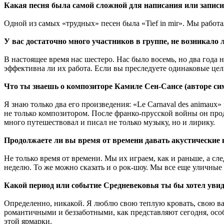
Какая песня была самой сложной для написания или записи
Одной из самых «трудных» песен была «Tief in mir». Мы работ
У вас достаточно много участников в группе, не возникало л
В настоящее время нас шестеро. Нас было восемь, но два года
эффективна ли их работа. Если вы преследуете одинаковые цел
Что ты знаешь о композиторе Камиле Сен-Сансе (авторе с
Я знаю только два его произведения: «Le Carnaval des animau
не только композитором. После франко-прусской войны он про
много путешествовал и писал не только музыку, но и лирику.
Продолжаете ли вы время от времени давать акустические
Не только время от времени. Мы их играем, как и раньше, а 
неделю. То же можно сказать и о рок-шоу. Мы все еще уличные 
Какой период или событие Средневековья ты бы хотел увид
Определенно, никакой. Я люблю свою теплую кровать, свою ва
романтичными и беззаботными, как представляют сегодня, осо
этой ярмарки.