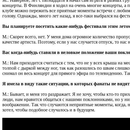
М.: Наверное, лет с пятнадцати я начал сам играть в разных гр
концерты. В Финляндии я ходил на очень многие концерты, а по
клубе можно пережить все приятные моменты встречи с любимой
голову. Однажды, много лет назад, я все-таки выбрался на фест
Вы планируете посетить какие-нибудь фестивали этим лето
М.: Скорее всего, нет. У меня дома огромное количество пропус
качестве артиста. Поэтому, если у нас случается отпуск, то нас
Вас когда-нибудь ставили в неловкое положение ваши покл
М.: Нам приходится считаться с тем, что не у всех крыша на ме
толпой с дыркой между ног, так как разошлись по швам слишком
снимал он весь концерт для прямого эфира по телевидению. Так
Я имела в виду такие ситуации, в которых фанаты не видя
М.: Бывает, и меня это раздражает. Я не хочу, чтобы кто-то пр
люди, нам нравится общаться с нашими поклонниками, но у них в
воображении. Так что случаются неприятные моменты, когда, на
хотел, чтобы подобное случалось и в будущем.