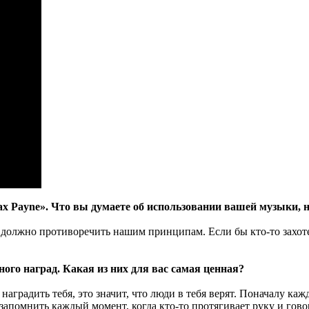
 Payne». Что вы думаете об использовании вашей музыки, н
е должно противоречить нашим принципам. Если бы кто-то захот
ного наград. Какая из них для вас самая ценная?
наградить тебя, это значит, что люди в тебя верят. Поначалу ка
 запомнить каждый момент, когда кто-то протягивает руку и гово