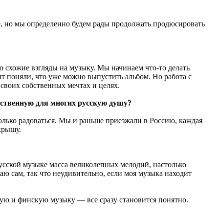
ле, но мы определенно будем рады продолжать продюсировать
но схожие взгляды на музыку. Мы начинаем что-то делать
нт поняли, что уже можно выпустить альбом. Но работа с
своих собственных мечтах и целях.
нственную для многих русскую душу?
только радоваться. Мы и раньше приезжали в Россию, каждая
крышу.
 русской музыке масса великолепных мелодий, настолько
аю сам, так что неудивительно, если моя музыка находит
кую и финскую музыку — все сразу становится понятно.