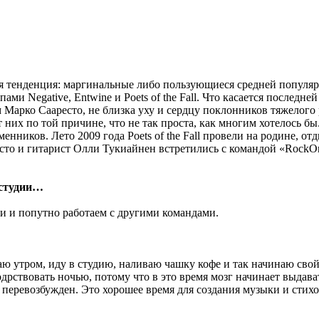
я тенденция: маргинальные либо пользующиеся средней популяр
ми Negative, Entwine и Poets of the Fall. Что касается последней
арко Сааресто, не близка уху и сердцу поклонников тяжелого 
от них по той причине, что не так проста, как многим хотелось б
ников. Лето 2009 года Poets of the Fall провели на родине, отд
 и гитарист Олли Тукиайнен встретились с командой «RockOrac
 студии…
 и попутно работаем с другими командами.
таю утром, иду в студию, наливаю чашку кофе и так начинаю сво
бодрствовать ночью, потому что в это время мозг начинает выда
то перевозбужден. Это хорошее время для создания музыки и стих