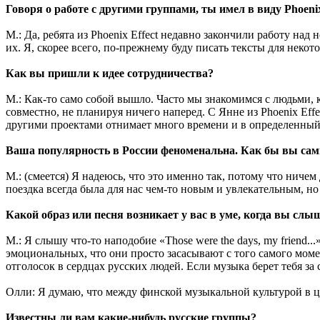
Говоря о работе с другими группами, ты имел в виду Phoenix
М.: Да, ребята из Phoenix Effect недавно закончили работу н
их. Я, скорее всего, по-прежнему буду писать тексты для некот
Как вы пришли к идее сотрудничества?
М.: Как-то само собой вышло. Часто мы знакомимся с людьми, к
совместно, не планируя ничего наперед. С Янне из Phoenix Eff
другими проектами отнимает много времени и в определенный 
Ваша популярность в России феноменальна. Как бы вы сам
М.: (смеется) Я надеюсь, что это именно так, потому что ниче
поездка всегда была для нас чем-то новым и увлекательным, но
Какой образ или песня возникает у вас в уме, когда вы слы
М.: Я слышу что-то наподобие «Those were the days, my friend
эмоциональных, что они просто засасывают с того самого моме
отголосок в сердцах русских людей. Если музыка берет тебя за се
Олли: Я думаю, что между финской музыкальной культурой в це
Известны ли вам какие-нибудь русские группы?