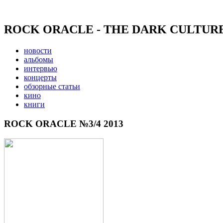
ROCK ORACLE - THE DARK CULTUR
новости
альбомы
интервью
концерты
обзорные статьи
кино
книги
ROCK ORACLE №3/4 2013