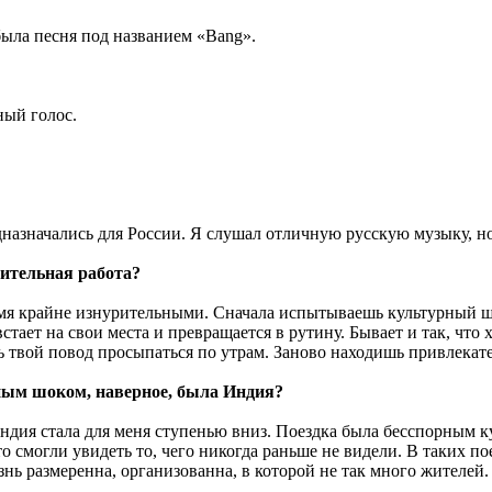
была песня под названием «Bang».
ный голос.
едназначались для России. Я слушал отличную русскую музыку, н
ительная работа?
емя крайне изнурительными. Сначала испытываешь культурный шо
стает на свои места и превращается в рутину. Бывает и так, что 
ь твой повод просыпаться по утрам. Заново находишь привлекат
ным шоком, наверное, была Индия?
Индия стала для меня ступенью вниз. Поездка была бесспорным 
о смогли увидеть то, чего никогда раньше не видели. В таких п
нь размеренна, организованна, в которой не так много жителей.