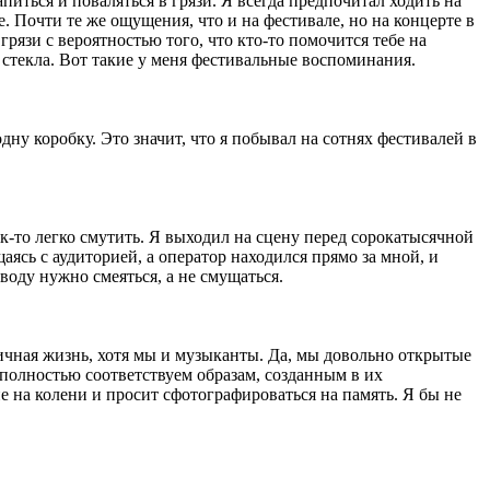
питься и поваляться в грязи. Я всегда предпочитал ходить на
. Почти те же ощущения, что и на фестивале, но на концерте в
рязи с вероятностью того, что кто-то помочится тебе на
го стекла. Вот такие у меня фестивальные воспоминания.
дну коробку. Это значит, что я побывал на сотнях фестивалей в
так-то легко смутить. Я выходил на сцену перед сорокатысячной
ясь с аудиторией, а оператор находился прямо за мной, и
воду нужно смеяться, а не смущаться.
я личная жизнь, хотя мы и музыканты. Да, мы довольно открытые
ы полностью соответствуем образам, созданным в их
е на колени и просит сфотографироваться на память. Я бы не