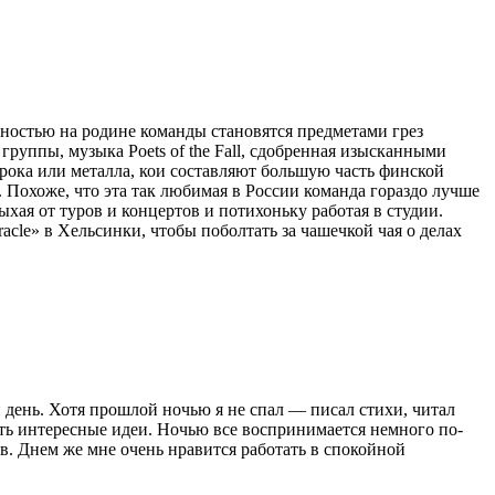
ностью на родине команды становятся предметами грез
 группы, музыка Poets of the Fall, сдобренная изысканными
рока или металла, кои составляют большую часть финской
ы. Похоже, что эта так любимая в России команда гораздо лучше
ыхая от туров и концертов и потихоньку работая в студии.
le» в Хельсинки, чтобы поболтать за чашечкой чая о делах
й день. Хотя прошлой ночью я не спал — писал стихи, читал
вать интересные идеи. Ночью все воспринимается немного по-
ов. Днем же мне очень нравится работать в спокойной