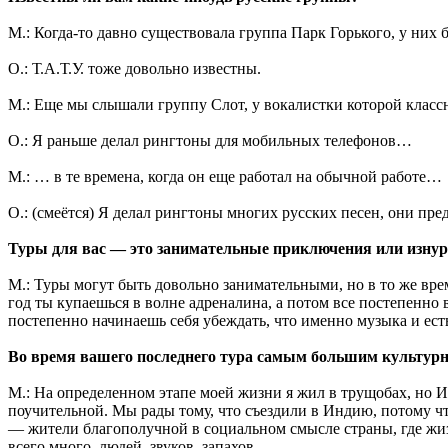
М.: Когда-то давно существовала группа Парк Горького, у них 
О.: Т.А.Т.У. тоже довольно известны.
М.: Ещe мы слышали группу Слот, у вокалистки которой класс
О.: Я раньше делал рингтоны для мобильных телефонов…
М.: … в те времена, когда он еще работал на обычной работе…
О.: (смеётся) Я делал рингтоны многих русских песен, они пр
Туры для вас — это занимательные приключения или изнур
М.: Туры могут быть довольно занимательными, но в то же вр
год ты купаешься в волне адреналина, а потом все постепенно в
постепенно начинаешь себя убеждать, что именно музыка и ест
Во время вашего последнего тура самым большим культур
М.: На определенном этапе моей жизни я жил в трущобах, но 
поучительной. Мы рады тому, что съездили в Индию, потому чт
— жители благополучной в социальном смысле страны, где жиз
всего много, людей, звуков, запахов.