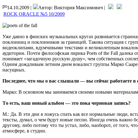
14.10.2009 |
Автор: Виктория Максимович |
ROCK ORACLE №5 10/2009
Уже давно в финских музыкальных кругах развивается странна
поклонниц и поклонников за границей. Такова ситуация с группа
видеоклипами, вдумчивыми текстами и великолепным вокалом М
аудитории. Почти философская лирика Poets of the Fall далека 
понимает «загадочную русскую душу», чем собственных соплемен
Одним дождливым летним днем вокалист группы Марко Сааресто
насущных.
Последнее, что мы о вас слышали — вы сейчас работаете в
Марко: В основном мы занимаемся своими новыми материалами
Tо есть, ваш новый альбом — это пока черновая запись?
М.: Да. В эти дни я ложусь спать как все нормальные люди, вс
тексты, думал, о чем будут новые песни. Иногда очень важно 
другому, либо потому что ты устал, либо, наоборот, от того, ч
атмосфере, в студии.