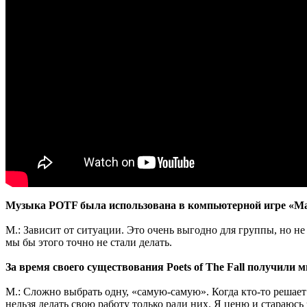
Музыка POTF была использована в компьютерной игре «Max
М.: Зависит от ситуации. Это очень выгодно для группы, но н
мы бы этого точно не стали делать.
За время своего существования Poets of The Fall получили м
М.: Сложно выбрать одну, «самую-самую». Когда кто-то решает 
нельзя делать свою работу только ради них. Я ценю и стараюсь