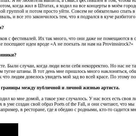
уппах. Я не любитель выпить, а смысл фестивалей в том, чтобы на
том, когда жил в Штатах, я ходил на все концерты в моём городе
 группой и потом просто уйти. Совсем не обязательно спать в г
иваль, и все это закончилось тем, что я подрался в куче разбито
м?
ков с фестивалей. Их так много, что они даже не помещаются в о
 не посещают идеи вроде «А не поехать ли нам на Provinssirock?»
онники?
сте. Были случаи, когда люди вели себя некорректно. Но нас не 
 тугие штаны. В тот день мне пришлось много наклоняться, обща
 что людям довелось увидеть мой зад во всей красе. По этому по
т границы между публичной и личной жизнью артиста.
иходил ко мне домой, а такое уже случалось. У нас всех есть сво
 уме создан свой образ Poets of the Fall, и они считают, что м
пример, в ресторане, где я обедаю с родными, кто-то садится мн