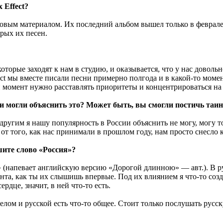
 Effect?
ад новым материалом. Их последний альбом вышел только в февра
орых их песен.
оторые заходят к нам в студию, и оказывается, что у нас доволь
ect мы вместе писали песни примерно полгода и в какой-то моме
момент нужно расставлять приоритеты и концентрироваться на 
и могли объяснить это? Может быть, вы смогли постичь таи
м другим я нашу популярность в России объяснить не могу, могу 
 от того, как нас принимали в прошлом году, нам просто снесло 
шите слово «Россия»?
...» (напевает английскую версию «Дорогой длинною» — авт.). В
нта, как ты их слышишь впервые. Под их влиянием я что-то созд
рдце, значит, в ней что-то есть.
лом и русской есть что-то общее. Стоит только послушать русс