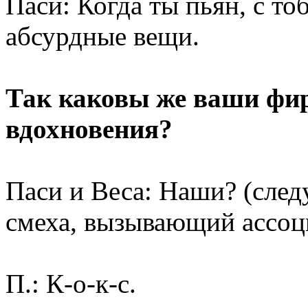
Паси: Когда ты пьян, с т
абсурдные вещи.
Так каковы же ваши фи
вдохновения?
Паси и Веса: Наши? (след
смеха, вызывающий ассоци
П.: К-о-к-с.