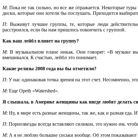
М
: Пока не так сильно, но все же отражается. Некоторые тур
диски, которые они хотели бы послушать. Приходится выбират
П
: Выживут лучшие группы, те, которые люди действитель
расстроился, если бы нам пришлось покончить с группой.
Как ваш лейбл влияет на группу?
М
: В музыкальном плане никак. Они говорят: «В музыке вы 
вмешивался. К счастью, лейбл это понимает.
Какие релизы 2008 года вы бы отметили?
П
: У нас одинаковая точка зрения на этот счет. Несомненно, э
М
: Еще Opeth «Watershed».
Я слышала, в Америке женщины как нигде любят делать си
М
: Ну, в мире есть разные женщины, так же, как и разная еда. 
П
: Порнозвезды всегда вставляют силикон, это нужно им, чтоб
М
: А я не люблю большие сиськи вообще. Об этом показывают 