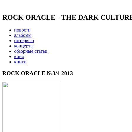
ROCK ORACLE - THE DARK CULTUR
новости
альбомы
интервью
концерты
обзорные статьи
кино
книги
ROCK ORACLE №3/4 2013