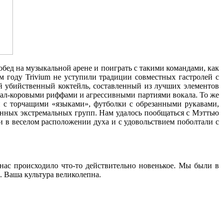
побед на музыкальной арене и поиграть с такими командами, как
этом году Trivium не уступили традиции совместных гастролей с
ой убийственный коктейль, составленный из лучших элементов
тал-коровыми риффами и агрессивными партиями вокала. То же
и с торчащими «языками», футболки с обрезанными рукавами,
енных экстремальных групп. Нам удалось пообщаться с Мэттью
и в веселом расположении духа и с удовольствием поболтали с
 нас происходило что-то действительно новенькое. Мы были в
е. Ваша культура великолепна.