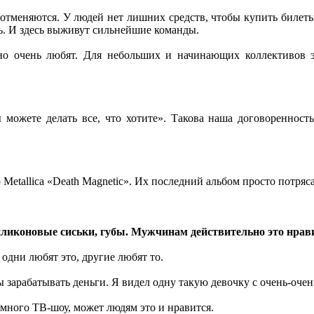
ы отменяются. У людей нет лишних средств, чтобы купить билеты
ь. И здесь выживут сильнейшие команды.
но очень любят. Для небольших и начинающих коллективов э
можете делать все, что хотите». Такова наша договоренность
то Metallica «Death Magnetic». Их последний альбом просто потр
ликоновые сиськи, губы. Мужчинам действительно это нрав
И одни любят это, другие любят то.
ы зарабатывать деньги. Я видел одну такую девочку с очень-оче
много ТВ-шоу, может людям это и нравится.