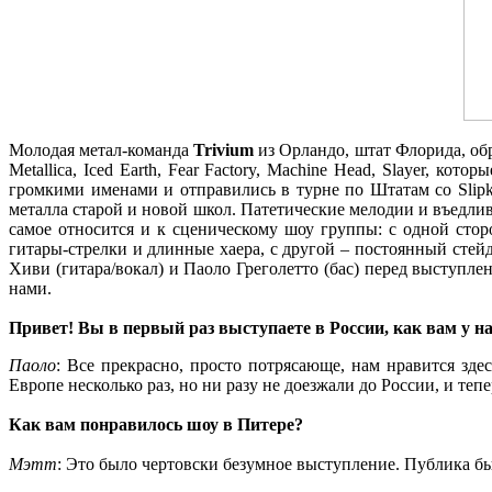
Молодая метал-команда
Trivium
из Орландо, штат Флорида, обр
Metallica, Iced Earth, Fear Factory, Machine Head, Slayer, к
громкими именами и отправились в турне по Штатам со Slipk
металла старой и новой школ. Патетические мелодии и въедл
самое относится и к сценическому шоу группы: с одной сто
гитары-стрелки и длинные хаера, с другой – постоянный сте
Хиви (гитара/вокал) и Паоло Греголетто (бас) перед выступл
нами.
Привет! Вы в первый раз выступаете в России, как вам у н
Паоло
: Все прекрасно, просто потрясающе, нам нравится зде
Европе несколько раз, но ни разу не доезжали до России, и теп
Как вам понравилось шоу в Питере?
Мэтт
: Это было чертовски безумное выступление. Публика бы