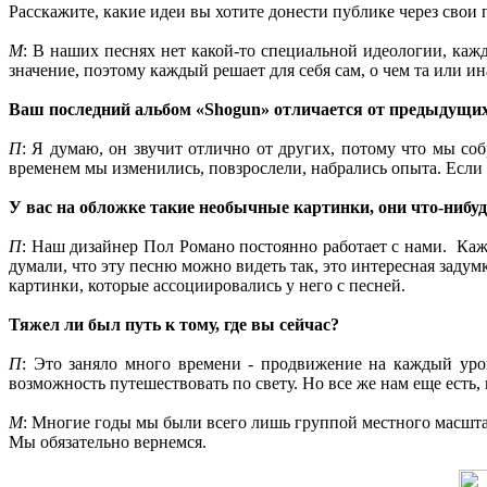
Расскажите, какие идеи вы хотите донести публике через свои 
М
: В наших песнях нет какой-то специальной идеологии, каж
значение, поэтому каждый решает для себя сам, о чем та или и
Ваш последний альбом «Shogun» отличается от предыдущих
П
: Я думаю, он звучит отлично от других, потому что мы со
временем мы изменились, повзрослели, набрались опыта. Если
У вас на обложке такие необычные картинки, они что-нибу
П
: Наш дизайнер Пол Романо постоянно работает с нами. Кажд
думали, что эту песню можно видеть так, это интересная заду
картинки, которые ассоциировались у него с песней.
Тяжел ли был путь к тому, где вы сейчас?
П
: Это заняло много времени - продвижение на каждый уро
возможность путешествовать по свету. Но все же нам еще есть, 
М
: Многие годы мы были всего лишь группой местного масштаба
Мы обязательно вернемся.