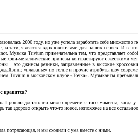
азовалась 2000 году, но уже успела заработать себе множество 
оторые, кстати, являются вдохновителями для наших героев. И в 
not. Музыка Trivium примечательна тем, что представляет соб
ивые хэви-металлические припевы контрастируют с жесткими ме
роны – это джинсы-резинки, заправленные в высокие кроссовк
йдждайвинг, «плаванье» по толпе и прочие атрибуты шоу соврем
ением Trivium в московском клубе «Точка». Музыканты пребывал
ас нравится?
сь. Прошло достаточно много времени с того момента, когда у
ерь так здорово открыть что-то новое, непохожее на все остально
ла потрясающая, и мы сходили с ума вместе с ними.