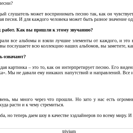
песни?
дый слушатель может воспринимать песню так, как он чувствует
ная песня. И для каждого человека может быть разное значение 
 работ. Как вы пришли к этому звучанию?
брали все альбомы и взяли лучшие элементы от каждого, и это
 вы послушаете всю коллекцию наших альбомов, вы заметите, ка
дь означают?
ая картинка – это то, как он интерпретирует песню. Его виден
мка». Мы не давали ему никаких напутствий и направлений. Все 
вень, мы много через что прошли. Но зато у нас есть огром
куда расти и к чему стремиться.
, но теперь даем шоу в качестве хэдлайнеров по всему миру. И 