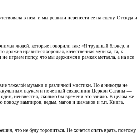
утствовала в нем, и мы решили перенести ее на сцену. Отсюда и
 понимал людей, которые говорили так: «Я трушный блэкер, и
то должна нравиться хорошая, качественная музыка, та, к
не играем попсу, что мы держимся в рамках металла, а на все
твие тяжелой музыки и различной мистики. Но я никогда не
по оккультным наукам и почетный священник Церкви Сатаны —
один, неизвестно, сколько бы времени это заняло. В целом же
 поводу вампиров, ведьм, магов и шаманов и т.п. Книга,
решил, что не буду торопиться. Не хочется опять врать, поэтому