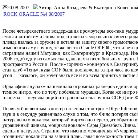
20.08.2007 |
Автор: Анна Козадаева & Екатерина Колесник
ROCK ORACLE №4 08/2007
После четырехлетнего воздержания промоутеры все-таки умуд
смогли «отойти» и снова подготовиться морально к своего род
плеяда взялась за оружие и встала на защиту своего громоглас
изменения саму группу, те же ли это Cradle Of Filth, что и че
сатрапиям нашей Матушки, как Екатеринбург и Краснодар. Инфо
2006 году) одну из самых скандальных и нестабильных групп. Н
пространство России. После «горячих» концертов в Екатеринб
стал клуб «Тень», куда COF были доставлены за три часа до шо
угол — казалось, он хочет знать все и во всем принять участие 
Орда «филсанутых» напоминала огромных размеров единый орган
темное интро, что по телу побежали мурашки. Когда же интро 
планеты — неувядающий отец-основатель группы COF Дэни Ф
Первым брошенным в костер поленом стал трек «Dirge Inferno»
звук и в секунду развенчало слухи о том, что Филс потерял св
натуральным вокалом, который виртуозно переходит обратно в 
украшенный живым, мощным вокалом Сары Джезабель Дивы. При 
сцены в нагрузку. Странно, что именно мелодичная «Nympheta
отодвинул вокалиста на задний план, давая возможность трем 