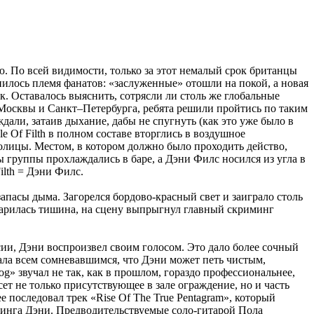
. По всей видимости, только за этот немалый срок британцы
нилось племя фанатов: «заслуженные» отошли на покой, а новая
к. Оставалось выяснить, сотрясли ли столь же глобальные
мо Москвы и Санкт–Петербурга, ребята решили пройтись по таким
али, затаив дыхание, дабы не спугнуть (как это уже было в
e Of Filth в полном составе вторглись в воздушное
олицы. Местом, в котором должно было проходить действо,
ы группы прохлаждались в баре, а Дэни Филс носился из угла в
Filth = Дэни Филс.
апасы дыма. Загорелся бордово-красный свет и заиграло столь
оцарилась тишина, на сцену выпрыгнул главный скриминг
сии, Дэни воспроизвел своим голосом. Это дало более сочный
вала всем сомневавшимся, что Дэни может петь чистым,
g» звучал не так, как в прошлом, гораздо профессиональнее,
 не только присутствующее в зале ограждение, но и часть
последовал трек «Rise Of The True Pentagram», который
иминга Дэни. Предводительствуемые соло-гитарой Пола