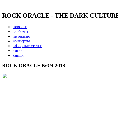
ROCK ORACLE - THE DARK CULTUR
новости
альбомы
интервью
концерты
обзорные статьи
кино
книги
ROCK ORACLE №3/4 2013