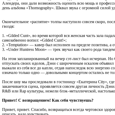
Алендера, они дали возможность оценить всю мощь и професс
день альбома «Thornography». Шквал звука с огромной силой
Окончательное «распятие» толпы наступило совсем скоро, пос
гвоздя:
1. «Gilded Cunt», во время которой вся женская часть зала па
самозабвенно вопил: «Gilded Cunt!»;
2. «Temptation» — кавер был исполнен на пределе позитива, а о
3. «Under Huntress Moon» — трек звучал как своего рода танде
На этом запланированный на вечер сэт-лист был исчерпан. Но 
отпускать своих идолов, Дэни с широченным оскалом объявил 
выжали из себя все до капли, отдав напоследок всю энергию со
означало только одно — довольными концертом остались не то
После шоу мы проследовали в гостиницу «Екатерина City», гд
заканчивается сцена, проявляется совсем другая личность Дэни
R&B или Rap культуры, нежели блэк–металлической, настолько 
Привет! С возвращением! Как себя чувствуешь?
Привет, привет. Спасибо, возвращаться всегда чертовски здор
описать, надо чувствовать.