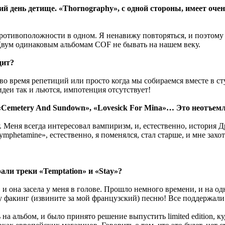
 день детище. «Thornography», с одной стороны, имеет очень
 противоположности в одном. Я ненавижу повторяться, и поэтом
. Двум одинаковым альбомам COF не бывать на нашем веку.
дит?
во время репетиций или просто когда мы собираемся вместе в ст
деи так и льются, импотенция отсутствует!
Cemetery And Sundown», «Lovesick For Mina»… Это неотъемлем
 Меня всегда интересовал вампиризм, и, естественно, история 
mphetamine», естественно, я поменялся, стал старше, и мне захот
али треки «Temptation» и «Stay»?
ал, и она засела у меня в голове. Прошло немного времени, и на
ту факинг (извините за мой французский) песню! Все поддержали
 на альбом, и было принято решение выпустить limited edition, к