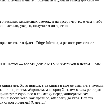
 смысла, лучше купить, послушать и сделать вывод для себя —
 веселых закулисных съемок, и на десерт что-то, о чем я тебе
е не делали, уверен, получится интересно.
ее всего, это будет «Dirge Inferno», а режиссером станет
ат COF. Потом — все эти дела с MTV и Америкой в целом… Мы
адцать лет. Хотя знаешь, в двадцать я еще не умел петь толком.
правило, приезжаем/прилетаем в город Х; затем отель; ресторан
 принесут съедобного в гримерку перед концертом; сам
а; после чего, как правило, after party до утра. Вот так
ок старого дерьма! (Смеется)