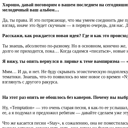
Хорошо, давай поговорим о вашем последнем на сегодняшний
мелодичный ваш альбом…
Да, ты права. И это потрясающе, что мы умеем соединить две
взгляд, иначе это будет скучным — в первую очередь, для нас
Расскажи, как рождается новая идея? Где и как это происхо
Ты знаешь, абсолютно по-разному. Но в основном, конечно же, 
долго не приходится, пока… Когда садимся «писаться», новые и
Я вижу, ты опять вернулся в лирике к теме вампиризма — «
Ммм… И да, и нет. Не буду скрывать эгоистическую подоплеку.
тематики. Знаешь, что-то появилось во мне новое со времен «Ny
взглянуть с другого ракурса.
На этот раз опять не обошлось без каверов. Почему вы выбр
Ну, «Temptation» — это очень старая песня, я как-то ее услыш
ее, а я подумал и предложил ребятам — давайте сделаем уже э
Что же касается песни «Stay», к сожалению, она не поместилась