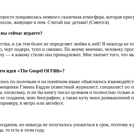
 просто понравилась немного сказочная атмосфера, которая прис
олли, живущие в нем. Считай нас детьми! (Смеется)
 вы сейчас играете?
чества, и уж тем более не определяет любви к ней! Я никогда не
о, черт подери, тупо и смешно. По моему мнению, человеку прос
у — к какому стилю она принадлежит. Мне хватает того, что мы 
м идея «The Gospel Of Filth»?
илось по полочкам и на понятном языке объяснялось взаимодейс
 в помощники Гэвина Бэддли (известный журналист, специалист 
, поскольку, если бы книгу писал целиком и полностью только я 
ее создания, мою биографию, а также кучу моих размышлений по
 примеру, в метро или автобусе.
 издания, но никогда не получалось уложиться в срок, поэтому я 
, то есть в этом году.