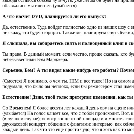
выхода осталось совсем чуть-чуть, уже летом он будет на прила
облажались мы или нет. (улыбается)
А что насчет DVD, планируется ли его выпуск?
Да, естественно. Туда войдет полностью одно из наших шоу с ев
не скажу, это будет сюрприз. Также мы планируем снять live-в
Я слышала, вы собираетесь снять и полноценный клип в ск
Ты права. В данный момент, если честно, проще сказать, кто буд
небезызвестный Бэм Марджера.
Серьезно, Бэм? А ты видел какие-нибудь его работы? Почем
(Смеется) Я понимаю, о чем ты, HIM и все такое! Но на само
подумали, что было бы неплохо, если бы режиссером стал имен
Естественно! Дэни, твой голос претерпел изменения, как ты
Со Временем! Я более десяти лет каждый день ору на сцене или в
(улыбается) На голос влияет все, что с тобой происходит. Вот, 
(в лучшем случае); осмотр концертной площадки и многочасовой
двухчасовой концерт; общение с фанатами; интервью, как сейчас
каждый день. Так что это еще просто чудо, что я хоть как-то мо