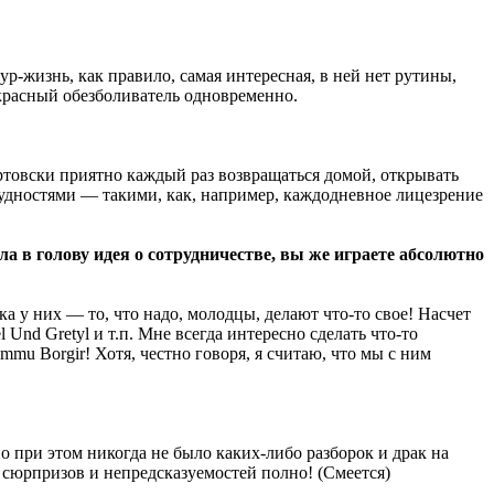
ур-жизнь, как правило, самая интересная, в ней нет рутины,
екрасный обезболиватель одновременно.
ертовски приятно каждый раз возвращаться домой, открывать
трудностями — такими, как, например, каждодневное лицезрение
ла в голову идея о сотрудничестве, вы же играете абсолютно
а у них — то, что надо, молодцы, делают что-то свое! Насчет
l Und Gretyl и т.п. Мне всегда интересно сделать что-то
mmu Borgir! Хотя, честно говоря, я считаю, что мы с ним
о при этом никогда не было каких-либо разборок и драк на
да сюрпризов и непредсказуемостей полно! (Смеется)