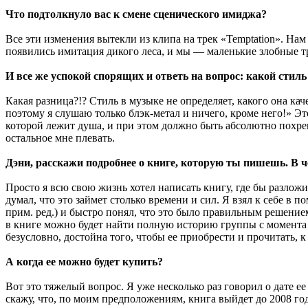
Что подтолкнуло вас к смене сценического имиджа?
Все эти изменения вытекли из клипа на трек «Temptation». Нам
появились имитация дикого леса, и мы — маленькие злобные тр
И все же успокой спорящих и ответь на вопрос: какой стиль
Какая разница?!? Стиль в музыке не определяет, какого она ка
поэтому я слушаю только блэк-метал и ничего, кроме него!» Эт
которой лежит душа, и при этом должно быть абсолютно похрен
остальное мне плевать.
Дэни, расскажи подробнее о книге, которую ты пишешь. В че
Просто я всю свою жизнь хотел написать книгу, где бы разлож
думал, что это займет столько времени и сил. Я взял к себе
прим. ред.) и быстро понял, что это было правильным решением
в книге можно будет найти полную историю группы с момента 
безусловно, достойна того, чтобы ее приобрести и прочитать, к
А когда ее можно будет купить?
Вот это тяжелый вопрос. Я уже несколько раз говорил о дате ее
скажу, что, по моим предположениям, книга выйдет до 2008 года