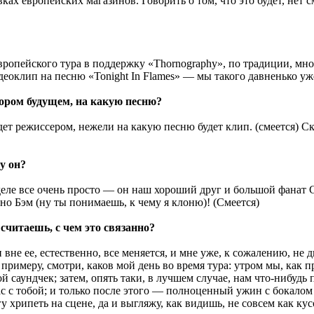
вках европейских магазинов. Говорить о том, что это будет, нет
ропейского тура в поддержку «Thornography», по традиции, много
идеоклип на песню «Tonight In Flames» — мы такого давненько уж
ором будущем, на какую песню?
ет режиссером, нежели на какую песню будет клип. (смеется) Скор
у он?
м деле все очень просто — он наш хороший друг и большой фан
но Бэм (ну ты понимаешь, к чему я клоню)! (Смеется)
 считаешь, с чем это связанно?
не ее, естественно, все меняется, и мне уже, к сожалению, не дв
к примеру, смотри, каков мой день во время тура: утром мы, как 
 саундчек; затем, опять таки, в лучшем случае, нам что-нибудь
 с тобой; и только после этого — полноценный ужин с бокалом вин
гу хрипеть на сцене, да и выгляжу, как видишь, не совсем как кус