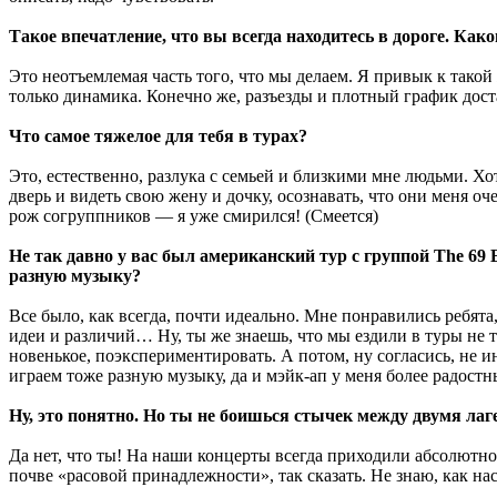
Такое впечатление, что вы всегда находитесь в дороге. Како
Это неотъемлемая часть того, что мы делаем. Я привык к такой 
только динамика. Конечно же, разъезды и плотный график дост
Что самое тяжелое для тебя в турах?
Это, естественно, разлука с семьей и близкими мне людьми. Хо
дверь и видеть свою жену и дочку, осознавать, что они меня 
рож согруппников — я уже смирился! (Смеется)
Не так давно у вас был американский тур с группой The 69 
разную музыку?
Все было, как всегда, почти идеально. Мне понравились ребята
идеи и различий… Ну, ты же знаешь, что мы ездили в туры не тол
новенькое, поэкспериментировать. А потом, ну согласись, не ин
играем тоже разную музыку, да и мэйк-ап у меня более радостн
Ну, это понятно. Но ты не боишься стычек между двумя ла
Да нет, что ты! На наши концерты всегда приходили абсолютно 
почве «расовой принадлежности», так сказать. Не знаю, как нас