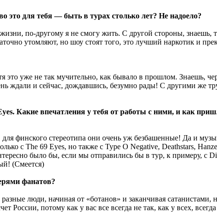
во это для тебя — быть в турах столько лет? Не надоело?
жизни, по-другому я не смогу жить. С другой стороны, знаешь, т
аточно утомляют, но шоу стоят того, это лучший наркотик и пр
тя это уже не так мучительно, как бывало в прошлом. Знаешь, ч
очень ждали и сейчас, дождавшись, безумно рады! С другими же 
Eyes. Какие впечатления у тебя от работы с ними, и как приш
, для финского стереотипа они очень уж безбашенные! Да и музык
ько с The 69 Eyes, но также с Type O Negative, Deathstars, Hanze
тересно было бы, если мы отправились бы в тур, к примеру, с Di
ый! (Смеется)
герями фанатов?
разные люди, начиная от «ботанов» и заканчивая сатанистами, н
чет России, потому как у вас все всегда не так, как у всех, всег