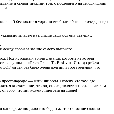
адание и самый тяжелый трек с последнего на сегодняшний
кала.
олжавший бесноваться «организм» были вбиты по очереди три
и, указывая пальцем на приглянувшуюся ему девушку,
;
я между собой за звание самого высокого.
етод. Под истошный вопль фанатов, которые не хотели
тво группы — «From Cradle To Enslave». И тогда ребята
я COF на сей раз было очень долгим и трогательным, что
 простонародье — Дэни Филсом. Отмечу, что там, где
ается впечатление, что он, скорее, является представителем
от того, что мы можем лицезреть на сцене!
м и одновременно радостно-бодрым, это состояние сложно