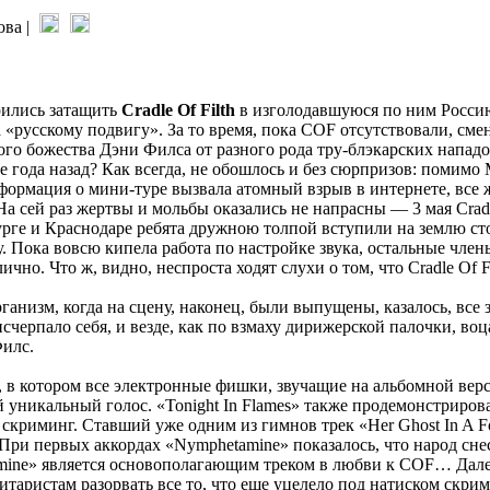
ова |
рились затащить
Cradle Of Filth
в изголодавшуюся по ним Россию
а «русскому подвигу». За то время, пока COF отсутствовали, сме
ного божества Дэни Филса от разного рода тру-блэкарских нападо
тыре года назад? Как всегда, не обошлось и без сюрпризов: поми
рмация о мини-туре вызвала атомный взрыв в интернете, все жд
а сей раз жертвы и мольбы оказались не напрасны — 3 мая Cradl
урге и Краснодаре ребята дружною толпой вступили на землю ст
у. Пока вовсю кипела работа по настройке звука, остальные член
лично. Что ж, видно, неспроста ходят слухи о том, что Cradle Of 
изм, когда на сцену, наконец, были выпущены, казалось, все з
исчерпало себя, и везде, как по взмаху дирижерской палочки, в
илс.
, в котором все электронные фишки, звучащие на альбомной вер
ой уникальный голос. «Tonight In Flames» также продемонстриро
скриминг. Ставший уже одним из гимнов трек «Her Ghost In A Fo
первых аккордах «Nymphetamine» показалось, что народ снесет
mine» является основополагающим треком в любви к COF… Далее 
гитаристам разорвать все то, что еще уцелело под натиском скр