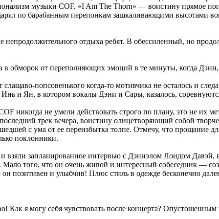
ионализм музыки COF. «I Am The Thorn» — воистину прямое поп
 ударял по барабанным перепонкам зашкаливающими высотами во
ле непродолжительного отдыха ребят. В обессиленный, но прод
дала в обморок от переполняющих эмоций в те минуты, когда Дэн
т слащаво-попсовенького когда-то мотивчика не осталось и следа
м Инь и Ян, в котором вокалы Дэни и Сары, казалось, соревнуютс
COF никогда не умели действовать строго по плану, это не их м
последний трек вечера, воистину олицетворяющий собой творчес
шедшей с ума от ее переизбытка толпе. Отмечу, что прощание дл
лько поклонники.
е и взяли запланированное интервью с Дэниэлом Лоидом Давэй, в
. Мало того, что он очень живой и интересный собеседник — созд
он позитивен и улыбчив! Плюс стиль в одежде бесконечно далек 
ово! Как я могу себя чувствовать после концерта? Опустошенны