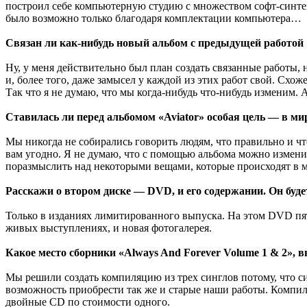
построил себе компьютерную студию с множеством софт-синтез
было возможно только благодаря комплектации компьютера…
Связан ли как-нибудь новый альбом с предыдущей работой 
Ну, у меня действительно был план создать связанные работы, н
и, более того, даже замысел у каждой из этих работ свой. Схож
Так что я не думаю, что мы когда-нибудь что-нибудь изменим
Ставилась ли перед альбомом «Aviator» особая цель — в ми
Мы никогда не собирались говорить людям, что правильно и чт
вам угодно. Я не думаю, что с помощью альбома можно измени
поразмыслить над некоторыми вещами, которые происходят в м
Расскажи о втором диске — DVD, и его содержании. Он буде
Только в изданиях лимитированного выпуска. На этом DVD пять 
живых выступлениях, и новая фотогалерея.
Какое место сборники «Always And Forever Volume 1 & 2», 
Мы решили создать компиляцию из трех синглов потому, что си
возможность приобрести так же и старые наши работы. Компил
двойные CD по стоимости одного.