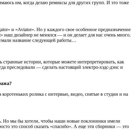
маюсь им, когда делаю ремиксы для других групп. И это тоже
gator» и «Aviator». Но у каждого свое особенное предназначение
it» наш дизайнер не менялся — и он делает для нас очень много.
ридумали название следующей работы…
дь странные истории, которые можете интерпретировать, как
гда преследовали — сделать настоящий электро-хэдс-дэнс и
ража?
а коротеньких ролика с интервью, видео, снятые в студии и на
ть. Но мы бы хотели, чтобы наши новые поклонники имели
сто это способ сказать «спасибо». А еще эти сборники — это