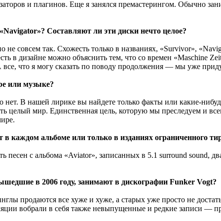
аторов и плагинов. Еще я занялся премастерингом. Обычно зани
«Navigator»? Составляют ли эти диски нечто целое?
о не совсем так. Схожесть только в названиях, «Survivor», «Navi
есть в дизайне можно объяснить тем, что со времен «Maschine Ze
. А все, что я могу сказать по поводу продолжения — мы уже п
ре или музыке?
о нет. В нашей лирике вы найдете только факты или какие-нибу
ть целый мир. Единственная цель, которую мы преследуем и все
ире.
т в каждом альбоме или только в изданиях ограниченного ти
песен с альбома «Aviator», записанных в 5.1 surround sound, дв
вышедшие в 2006 году, занимают в дискографии Funker Vogt?
нглы продаются все хуже и хуже, а старых уже просто не доста
яции вобрали в себя также невыпущенные и редкие записи — про