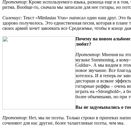
Протектор
: Кроме используемого языка, разница еще и в том, 
ритма. Вообще-то, сначала мы записали для нее гитары, но по
Силениус
: Текст «Mirdautas Vras» написал один наш друг. Это б
здорово получилось. Это единственная песня, которая в плане
своих армий хочет завоевать все Средиземье, чтобы в конце да
Почему на новом альбоме
любят?
Протектор
: Мнения на эт
музыке Summoning, а кому-т
Guldur». А мы видим в этом
новое звучание. Все благо
хотелось. И я теперь не з
дисторшн и всякие эффекты
гитарные риффы – очень ве
играть на «Stronghold», а 
более объемными, но при 
Вы не задумывались о то
Протектор
: Нет, мы не поэты. Только строки в припевах нап
сочиняют для нас другие, более талантливые поэты, чем мы.