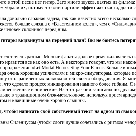
что в этой песне нет гитар. Зато много звуков, взятых из фильма
том убрали их, потому что они портили эффект жесткости, дости
ыла довольно сложная задача, так как известно всего несколько с
 текстов больше связана с «Властелином колец», чем с «Сильма
же человек склонился перед ним.
 гитары выдвинуты на передний план? Вы не боитесь потерят
от счет очень разные. Многие фанаты долгое время жаловались на
о нравится все как оно есть. А некоторые говорят, что мы након
 продолжение «Let Mortal Heroes Sing Your Fame». Больше внима
даря очень хорошим усилителям и микро-симуляторам, которые по
авишу от ограниченных возможностей своего оборудования. Я за
, что сделало процесс микширования намного более гибким. Я н
личественные и эпические. На этот раз они записаны по-другом
больше в традиционном блэк-метал-ключе, используя прием арпедж
этом и клавишные очень хорошо слышны.
м, чтобы написать свой собственный текст на одном из язык
исаны Силениусом (чтобы слоги лучше сочетались с ритмом мелод