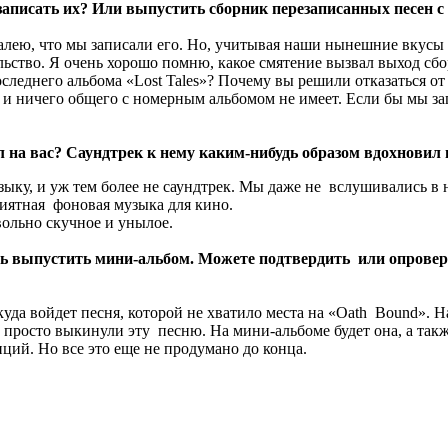
писать их? Или выпустить сборник перезаписанных песен с
 жалею, что мы записали его. Но, учитывая наши нынешние вкусы
ельство. Я очень хорошо помню, какое смятение вызвал выход сбо
следнего альбома «Lost Tales»? Почему вы решили отказаться от
, и ничего общего с номерным альбомом не имеет. Если бы мы за
на вас? Саундтрек к нему каким-нибудь образом вдохновил в
зыку, и уж тем более не саундтрек. Мы даже не вслушивались в н
риятная фоновая музыка для кино.
вольно скучное и унылое.
сь выпустить мини-альбом. Можете подтвердить или опроверг
уда войдет песня, которой не хватило места на «Oath Bound». На
ы просто выкинули эту песню. На мини-альбоме будет она, а так
ий. Но все это еще не продумано до конца.