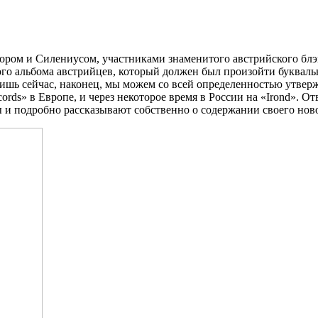
ором и Силениусом, участниками знаменитого австрийского блэ
ого альбома австрийцев, который должен был произойти буквал
 лишь сейчас, наконец, мы можем со всей определенностью утверж
ords» в Европе, и через некоторое время в России на «Irond». 
 и подробно рассказывают собственно о содержании своего нов