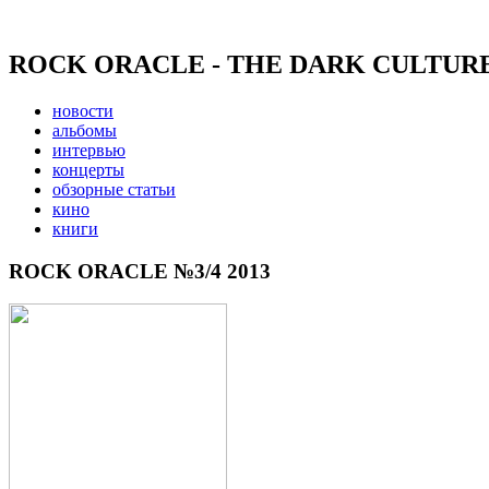
ROCK ORACLE - THE DARK CULTUR
новости
альбомы
интервью
концерты
обзорные статьи
кино
книги
ROCK ORACLE №3/4 2013