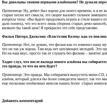
Вы довольны своими первыми альбомами? Не думали переза
Протектор
: Ну, дебют был хорош для своего времени, и я не
старые песни нет смысла, это скорее вызовет сильное замешат
вопросы типа: «Вы будете продолжать играть в стиле вашего по
дали понять), что это всего лишь сборник старых демо-записей
вызвало бы такой шок! Я прекрасно это себе представляю.
Фильм Питера Джексона «Властелин Колец» как-то повлиял 
Протектор
: Нет, не думаю, что фильм как-то изменил нашу му
что он так уж хорош. Там ведь нет цепляющих мелодий. Это п
Но на наш вкус, просто так ее слушать без фильма – занятие до
Ходит слух, что после выхода нового альбома вы собираете
это правда, то что на нем будет?
Протектор
: Это правда. Мы собираемся выпустить мини-CD, к
альбом, который длился бы более семидесяти минут, так что м
еще несколько необычных миксов наших более старых композиц
Добавить комментарий