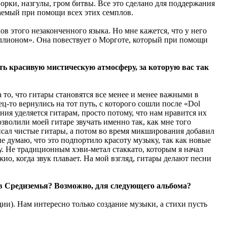
: орки, назгулы, гром битвы. Все это сделано для поддержания
гаемый при помощи всех этих семплов.
лов этого незаконченного языка. Но мне кажется, что у него
риллионом». Она повествует о Морготе, который при помощи
ь красивую мистическую атмосферу, за которую вас так
 то, что гитары становятся все менее и менее важными в
ец-то вернулись на тот путь, с которого сошли после «Dol
ния уделяется гитарам, просто потому, что нам нравится их
зволили моей гитаре звучать именно так, как мне того
писал чистые гитары, а потом во время микширования добавил
е думаю, что это подпортило красоту музыку, так как новые
у. Не традиционным хэви-метал стаккато, которым я начал
ио, когда звук плавает. На мой взгляд, гитары делают песни
ов Средиземья? Возможно, для следующего альбома?
ии). Нам интересно только создание музыки, а стихи пусть